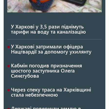
У Харкові у 3,5 рази піднімуть
тарифи на воду та каналізацію
У Харкові затримали офіцера
Нацгвардії за допомогу ухилянту
Кабмін погодив призначення
шостого заступника Олега
Синєгубова
Через спеку траса на Харківщині
стала небезпечною
Державі повернули землю в