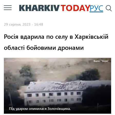
Перейти
РУС
П
до
основного
29 серпня, 2023 - 16:48
вмісту
Росія вдарила по селу в Харківській
області бойовими дронами
Фото: "Зоря"
Під ударом опинилася Золочівщина.