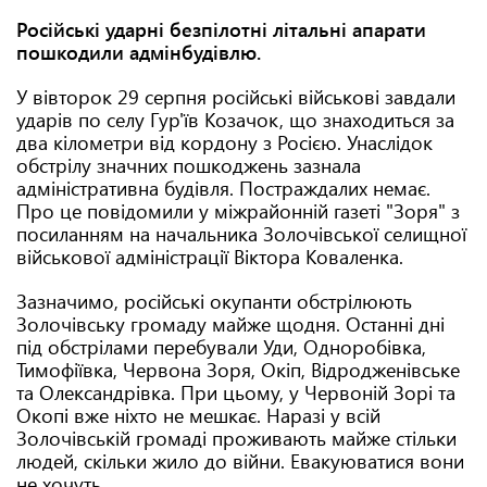
Російські ударні безпілотні літальні апарати
пошкодили адмінбудівлю.
У вівторок 29 серпня російські військові завдали
ударів по селу Гур'їв Козачок, що знаходиться за
два кілометри від кордону з Росією. Унаслідок
обстрілу значних пошкоджень зазнала
адміністративна будівля. Постраждалих немає.
Про це повідомили у міжрайонній газеті "Зоря" з
посиланням на начальника Золочівської селищної
військової адміністрації Віктора Коваленка.
Зазначимо, російські окупанти обстрілюють
Золочівську громаду майже щодня. Останні дні
під обстрілами перебували Уди, Одноробівка,
Тимофіївка, Червона Зоря, Окіп, Відродженівське
та Олександрівка. При цьому, у Червоній Зорі та
Окопі вже ніхто не мешкає. Наразі у всій
Золочівській громаді проживають майже стільки
людей, скільки жило до війни. Евакуюватися вони
не хочуть.