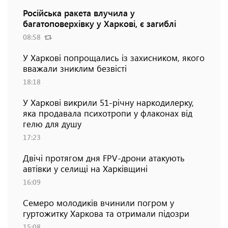
Російська ракета влучила у
багатоповерхівку у Харкові, є загиблі
08:58
У Харкові попрощались із захисником, якого
вважали зниклим безвісті
18:18
У Харкові викрили 51-річну наркодилерку,
яка продавала психотропи у флаконах від
гелю для душу
17:23
Двічі протягом дня FPV-дрони атакують
автівки у селищі на Харківщині
16:09
Семеро молодиків вчинили погром у
гуртожитку Харкова та отримали підозри
15:08