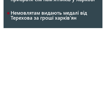
Немовлятам видають медалі від
Терехова за гроші харків'ян