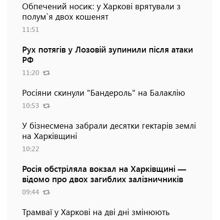
Обпечений носик: у Харкові врятували з
полум`я двох кошенят
11:51
Рух потягів у Лозовій зупинили після атаки
РФ
11:20
Росіяни скинули "Бандероль" на Балаклію
10:53
У бізнесмена забрали десятки гектарів землі
на Харківщині
10:22
Росія обстріляла вокзал на Харківщині —
відомо про двох загиблих залізничників
09:44
Трамваї у Харкові на дві дні змінюють