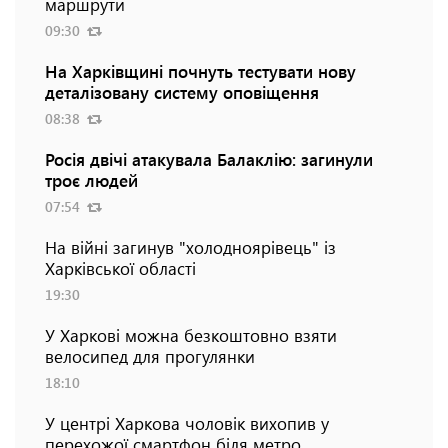
маршрути
09:30
На Харківщині почнуть тестувати нову
деталізовану систему оповіщення
08:38
Росія двічі атакувала Балаклію: загинули
троє людей
07:54
На війні загинув "холодноярівець" із
Харківської області
19:30
У Харкові можна безкоштовно взяти
велосипед для прогулянки
18:10
У центрі Харкова чоловік вихопив у
перехожої смартфон біля метро