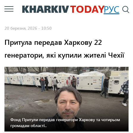
Перейти
РУС
П
до
основного
20 березня, 2026 - 10:50
вмісту
Притула передав Харкову 22
генератори, які купили жителі Чехії
Фонд Притули передав генератори Харкову та чотирьом
громадам області..