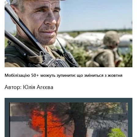
Автор: Юлія Агєєва