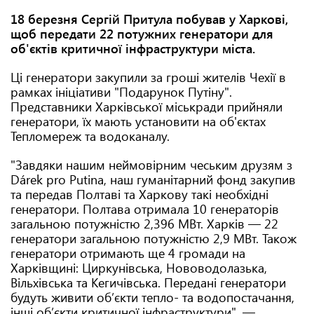
18 березня Сергій Притула побував у Харкові,
щоб передати 22 потужних генератори для
об'єктів критичної інфраструктури міста.
Ці генератори закупили за гроші жителів Чехії в
рамках ініціативи "Подарунок Путіну".
Представники Харківської міськради прийняли
генератори, їх мають установити на об'єктах
Тепломереж та водоканалу.
"Завдяки нашим неймовірним чеським друзям з
Dárek pro Putina, наш гуманітарний фонд закупив
та передав Полтаві та Харкову такі необхідні
генератори. Полтава отримала 10 генераторів
загальною потужністю 2,396 МВт. Харків — 22
генератори загальною потужністю 2,9 МВт. Також
генератори отримають ще 4 громади на
Харківщині: Циркунівська, Нововодолазька,
Вільхівська та Кегичівська. Передані генератори
будуть живити обʼєкти тепло- та водопостачання,
інші обʼєкти критичної інфраструктури", —