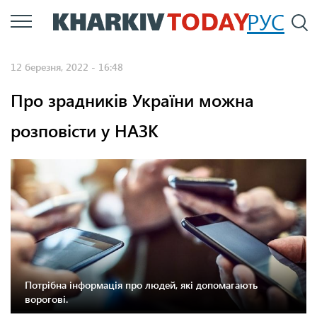
Перейти
РУС
П
до
основного
12 березня, 2022 - 16:48
вмісту
Про зрадників України можна
розповісти у НАЗК
Потрібна інформація про людей, які допомагають
ворогові.