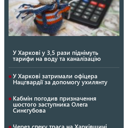
У Харкові у 3,5 рази піднімуть
тарифи на воду та каналізацію
У Харкові затримали офіцера
Нацгвардії за допомогу ухилянту
Кабмін погодив призначення
шостого заступника Олега
Синєгубова
Через спеку траса на Харківщині