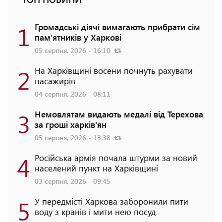
1
Громадські діячі вимагають прибрати сім
пам'ятників у Харкові
05 серпня, 2026 - 16:10
2
На Харківщині восени почнуть рахувати
пасажирів
04 серпня, 2026 - 08:11
3
Немовлятам видають медалі від Терехова
за гроші харків'ян
05 серпня, 2026 - 13:38
4
Російська армія почала штурми за новий
населений пункт на Харківщині
03 серпня, 2026 - 09:45
5
У передмісті Харкова заборонили пити
воду з кранів і мити нею посуд