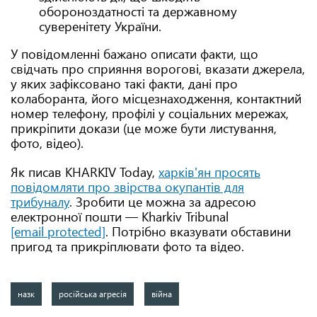
обороноздатності та державному
суверенітету України.
У повідомленні бажано описати факти, що
свідчать про сприяння ворогові, вказати джерела,
у яких зафіксовано такі факти, дані про
колаборанта, його місцезнаходження, контактний
номер телефону, профілі у соціальних мережах,
прикріпити докази (це може бути листування,
фото, відео).
Як писав KHARKIV Today,
харків'ян просять
повідомляти про звірства окупантів для
трибуналу
. Зробити це можна за адресою
електронної пошти — Kharkiv Tribunal
[email protected]
. Потрібно вказувати обставини
пригод та прикріплювати фото та відео.
назк
російська агресія
війна