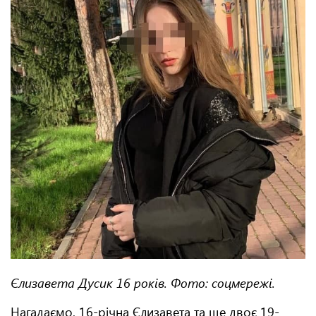
Єлизавета Дусик 16 років. Фото: соцмережі.
Нагадаємо, 16-річна Єлизавета та ще двоє 19-