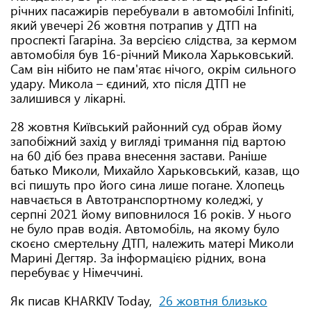
річних пасажирів перебували в автомобілі Infiniti,
який увечері 26 жовтня потрапив у ДТП на
проспекті Гагаріна. За версією слідства, за кермом
автомобіля був 16-річний Микола Харьковський.
Сам він нібито не пам'ятає нічого, окрім сильного
удару. Микола – єдиний, хто після ДТП не
залишився у лікарні.
28 жовтня Київський районний суд обрав йому
запобіжний захід у вигляді тримання під вартою
на 60 діб без права внесення застави. Раніше
батько Миколи, Михайло Харьковський, казав, що
всі пишуть про його сина лише погане. Хлопець
навчається в Автотранспортному коледжі, у
серпні 2021 йому виповнилося 16 років. У нього
не було прав водія. Автомобіль, на якому було
скоєно смертельну ДТП, належить матері Миколи
Марині Дегтяр. За інформацією рідних, вона
перебуває у Німеччині.
Як писав KHARKIV Today,
26 жовтня близько