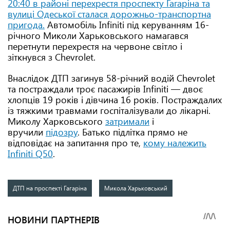
20:40 в районі перехрестя проспекту Гагаріна та
вулиці Одеської сталася дорожньо-транспортна
пригода.
Автомобіль Infiniti під керуванням 16-
річного Миколи Харьковського намагався
перетнути перехрестя на червоне світло і
зіткнувся з Chevrolet.
Внаслідок ДТП загинув 58-річний водій Chevrolet
та постраждали троє пасажирів Infiniti — двоє
хлопців 19 років і дівчина 16 років. Постраждалих
із тяжкими травмами госпіталізували до лікарні.
Миколу Харковського
затримали
і
вручили
підозру
. Батько підлітка прямо не
відповідає на запитання про те,
кому належить
Infiniti Q50
.
ДТП на проспекті Гагаріна
Микола Харьковський