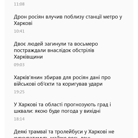
11:08
Дрон росіян влучив поблизу станції метро у
Харкові
10:41
Двоє людей загинули та восьмеро
постраждали внаслідок обстрілів
Харківщини
09:03
Харків’янин збирав для росіян дані про
військові об’єкти та коригував удари
19:25
У Харкові та області прогнозують град і
шквали: якою буде погода у вихідні
18:14
Деякі трамваї та тролейбуси у Харкові не
курсуватимуть майже весь день