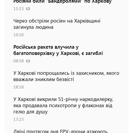
Росіяни били "Бандеролями" по Харкову
11:13
Через обстріли росіян на Харківщині
загинула людина
10:10
Російська ракета влучила у
багатоповерхівку у Харкові, є загиблі
08:58
У Харкові попрощались із захисником, якого
вважали зниклим безвісті
18:18
У Харкові викрили 51-річну наркодилерку,
яка продавала психотропи у флаконах від
гелю для душу
17:23
Двічі протягом дня FPV-дрони атакують