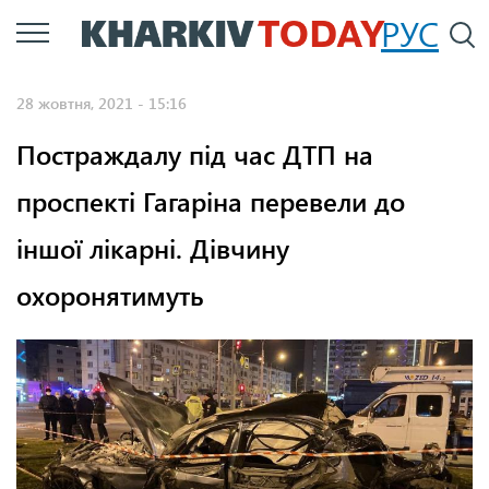
Перейти
РУС
П
до
основного
28 жовтня, 2021 - 15:16
вмісту
Постраждалу під час ДТП на
проспекті Гагаріна перевели до
іншої лікарні. Дівчину
охоронятимуть