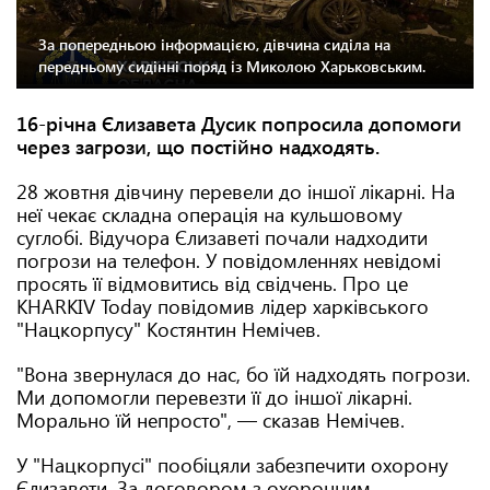
За попередньою інформацією, дівчина сиділа на
передньому сидінні поряд із Миколою Харьковським.
16-річна Єлизавета Дусик попросила допомоги
через загрози, що постійно надходять.
28 жовтня дівчину перевели до іншої лікарні. На
неї чекає складна операція на кульшовому
суглобі. Відучора Єлизаветі почали надходити
погрози на телефон. У повідомленнях невідомі
просять її відмовитись від свідчень. Про це
KHARKIV Today повідомив лідер харківського
"Нацкорпусу" Костянтин Немічев.
"Вона звернулася до нас, бо їй надходять погрози.
Ми допомогли перевезти її до іншої лікарні.
Морально їй непросто", — сказав Немічев.
У "Нацкорпусі" пообіцяли забезпечити охорону
Єлизавети. За договором з охоронним