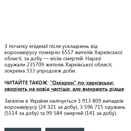
З початку епідемії після ускладнень від
коронавірусу померло 6557 жителів Харківської
області, за добу — вісім смертей. Наразі
одужали 235709 жителів Харківської області,
зокрема 333 упродовж доби.
ЧИТАЙТЕ ТАКОЖ:
"Омікрон" по-харківськи:
хворіють на ковід частіше, але вмирають рідше
Загалом в України налічується 3 913 809 випадків
коронавірусу (24 321 за добу), 3 596 715 одужань
(5514 за добу) та 99 584 смертей (141 за добу).