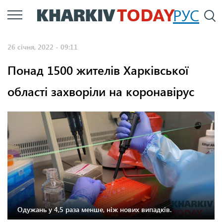
Перейти
РУС
П
до
основного
26 січня, 2022 - 09:11
вмісту
Понад 1500 жителів Харківської
області захворіли на коронавірус
Одужань у 4,5 раза менше, ніж нових випадків.