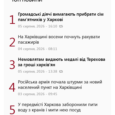
1
Громадські діячі вимагають прибрати сім
пам'ятників у Харкові
05 серпня, 2026 - 16:10
2
На Харківщині восени почнуть рахувати
пасажирів
04 серпня, 2026 - 08:11
3
Немовлятам видають медалі від Терехова
за гроші харків'ян
05 серпня, 2026 - 13:38
4
Російська армія почала штурми за новий
населений пункт на Харківщині
03 серпня, 2026 - 09:45
5
У передмісті Харкова заборонили пити
воду з кранів і мити нею посуд