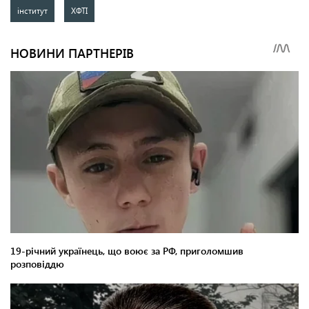
інститут
ХФТІ