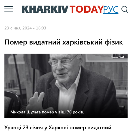
Перейти
РУС
П
до
основного
23 січня, 2024 - 16:03
вмісту
Помер видатний харківський фізик
Фото: ХАІ.
Микола Шульга помер у віці 76 років.
Уранці 23 січня у Харкові помер видатний