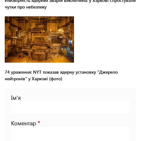
Ймовірність ядерних аварій виключена: у Харкові спростували
чутки про небезпеку
74 ураження: NYT показав ядерну установку "Джерело
нейтронів" у Харкові (фото)
Ім'я
Коментар