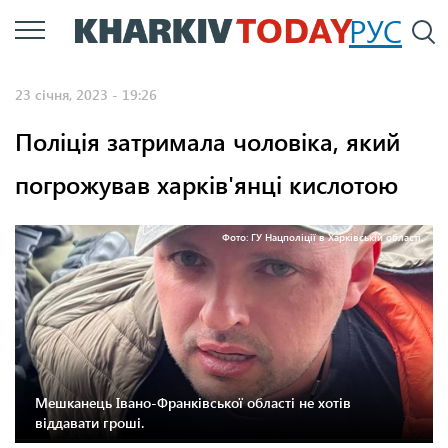
Перейти
РУС
П
до
основного
23 січня, 2023 - 19:26
вмісту
Поліція затримала чоловіка, який
погрожував харків'янці кислотою
Фото: ГУ Нацполіції в Харківській області.
Мешканець Івано-Франківської області не хотів
віддавати гроші.