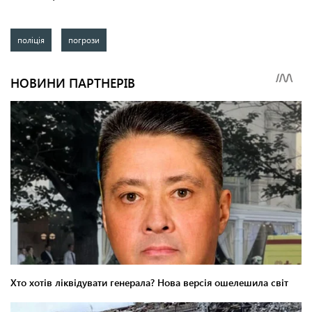
поліція
погрози