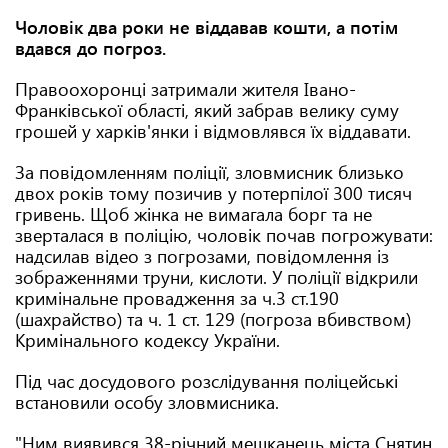
Чоловік два роки не віддавав кошти, а потім
вдався до погроз.
Правоохоронці затримали жителя Івано-
Франківської області, який забрав велику суму
грошей у харків'янки і відмовлявся їх віддавати.
За повідомленням поліції, зловмисник близько
двох років тому позичив у потерпілої 300 тисяч
гривень. Щоб жінка не вимагала борг та не
зверталася в поліцію, чоловік почав погрожувати:
надсилав відео з погрозами, повідомлення із
зображеннями труни, кислоти. У поліції відкрили
кримінальне провадження за ч.3 ст.190
(шахрайство) та ч. 1 ст. 129 (погроза вбивством)
Кримінального кодексу України.
Під час досудового розслідування поліцейські
встановили особу зловмисника.
"Ним виявився 38-річний мешканець міста Снятин