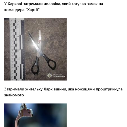
У Харкові затримали чоловіка, який готував замах на
командира "Хартії"
Затримали жительку Харківщини, яка ножицями проштрикнула
знайомого