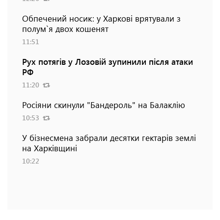
Обпечений носик: у Харкові врятували з
полум`я двох кошенят
11:51
Рух потягів у Лозовій зупинили після атаки
РФ
11:20
Росіяни скинули "Бандероль" на Балаклію
10:53
У бізнесмена забрали десятки гектарів землі
на Харківщині
10:22