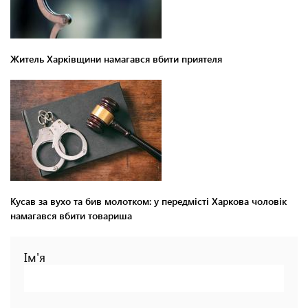
Житель Харківщини намагався вбити приятеля
Кусав за вухо та бив молотком: у передмісті Харкова чоловік
намагався вбити товариша
Ім'я