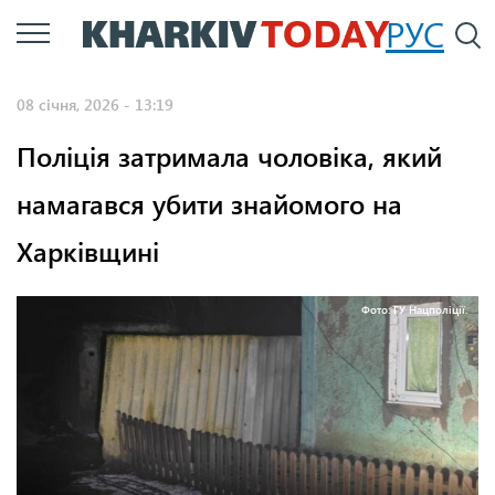
Перейти
РУС
П
до
основного
08 січня, 2026 - 13:19
вмісту
Поліція затримала чоловіка, який
намагався убити знайомого на
Харківщині
Фото: ГУ Нацполіції.