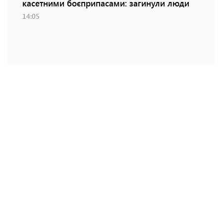
касетними боєприпасами: загинули люди
14:05