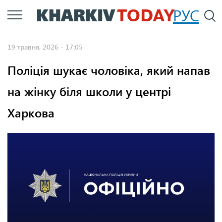
Перейти
РУС
П
до
основного
19 травня, 2026 - 17:05
вмісту
Поліція шукає чоловіка, який напав
на жінку біля школи у центрі
Харкова