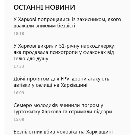
ОСТАННІ НОВИНИ
У Харкові попрощались із захисником, якого
вважали зниклим безвісті
18:18
У Харкові викрили 51-річну наркодилерку,
яка продавала психотропи у флаконах від
гелю для душу
17:23
Двічі протягом дня FPV-дрони атакують
автівки у селищі на Харківщині
16:09
Семеро молодиків вчинили погром у
гуртожитку Харкова та отримали підозри
15:08
Безпілотник вбив чоловіка на Харківщині