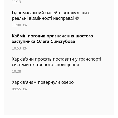
11:13
Гідромасажний басейн і джакузі: чи є
реальні відмінності насправді ℗
11:00
Кабмін погодив призначення шостого
заступника Олега Синєгубова
10:53
Харків'яни просять поставити у транспорті
системи екстреного сповіщення
10:28
Харків'янам повернули озеро
09:55