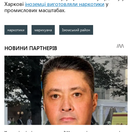
Харкові
іноземці виготовляли наркотики
у
промислових масштабах.
наркотики
марихуана
Ізюмський район