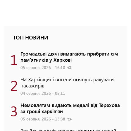
ТОП НОВИНИ
1
Громадські діячі вимагають прибрати сім
пам'ятників у Харкові
05 серпня, 2026 - 16:10
2
На Харківщині восени почнуть рахувати
пасажирів
04 серпня, 2026 - 08:11
3
Немовлятам видають медалі від Терехова
за гроші харків'ян
05 серпня, 2026 - 13:38
Російська армія почала штурми за новий