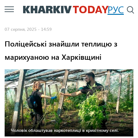
Перейти
РУС
П
до
основного
07 серпня, 2025 - 14:59
вмісту
Поліцейські знайшли теплицю з
марихуаною на Харківщині
Фото: Нацполіція
Чоловік облаштував наркотеплиці в крихітному селі.