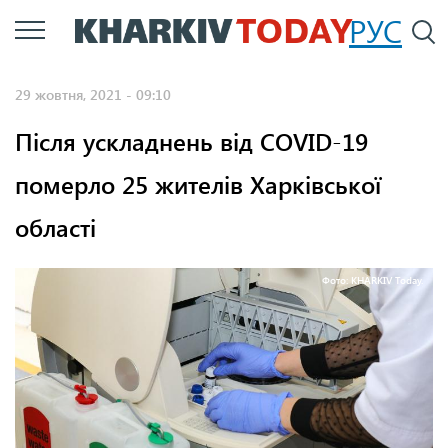
Перейти
РУС
П
до
основного
29 жовтня, 2021 - 09:10
вмісту
Після ускладнень від COVID-19
померло 25 жителів Харківської
області
Фото: KHARKIV Today.