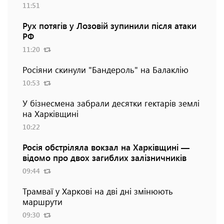
11:51
Рух потягів у Лозовій зупинили після атаки
РФ
11:20
Росіяни скинули "Бандероль" на Балаклію
10:53
У бізнесмена забрали десятки гектарів землі
на Харківщині
10:22
Росія обстріляла вокзал на Харківщині —
відомо про двох загиблих залізничників
09:44
Трамваї у Харкові на дві дні змінюють
маршрути
09:30