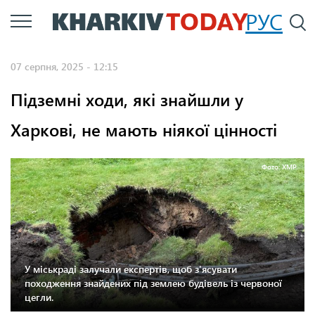
Перейти
РУС
П
до
основного
07 серпня, 2025 - 12:15
вмісту
Підземні ходи, які знайшли у
Харкові, не мають ніякої цінності
Фото: ХМР.
У міськраді залучали експертів, щоб з'ясувати
походження знайдених під землею будівель із червоної
цегли.