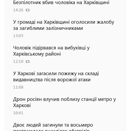
Безпілотник вбив чоловіка на Харківщині
14:26
У громаді на Харківщині оголосили жалобу
за загиблими залізничниками
13:03
Чоловік підірвався на вибухівці у
Харківському районі
12:10
У Харкові загасили пожежу на складі
видавництва після ворожої атаки
11:08
Дрон росіян влучив поблизу станції метро у
Харкові
10:41
Двоє людей загинули та восьмеро
постраждали внаслідок обстрілів