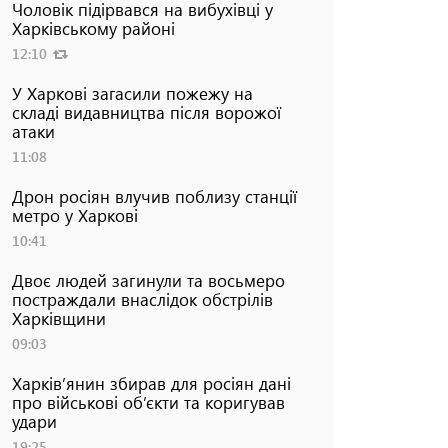
Чоловік підірвався на вибухівці у
Харківському районі
12:10
У Харкові загасили пожежу на
складі видавництва після ворожої
атаки
11:08
Дрон росіян влучив поблизу станції
метро у Харкові
10:41
Двоє людей загинули та восьмеро
постраждали внаслідок обстрілів
Харківщини
09:03
Харків’янин збирав для росіян дані
про військові об’єкти та коригував
удари
19:25