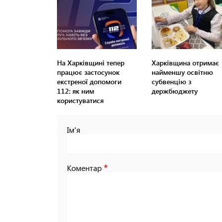
На Харківщині тепер
Харківщина отримає
працює застосунок
найменшу освітню
екстреної допомоги
субвенцію з
112: як ним
держбюджету
користуватися
Ім'я
Коментар