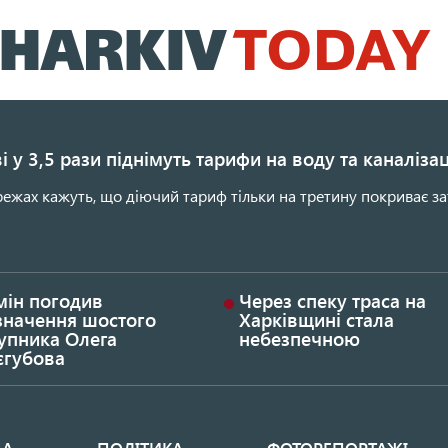
Перейти
до
основного
вмісту
і у 3,5 рази піднімуть тарифи на воду та каналіза
ежах кажуть, що діючий тариф тільки на третину покриває за
мін погодив
Через спеку траса на
значення шостого
Харківщині стала
упника Олега
небезпечною
єгубова