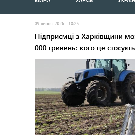
ВІЙНА
ХАРКІВ
УКРАЇ
Основная
навигация
09 липня, 2026 - 10:25
Підприємці з Харківщини мо
000 гривень: кого це стосуєт