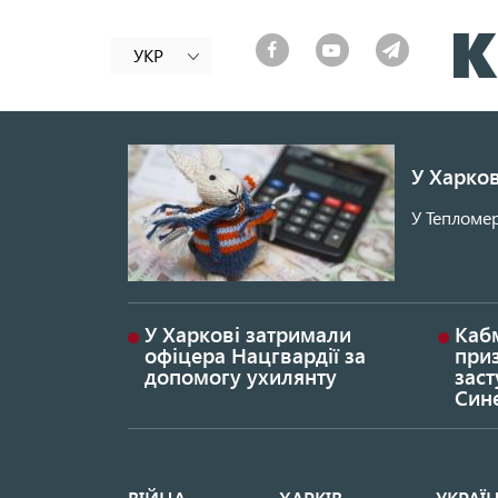
УКР
У Харков
У Тепломер
У Харкові затримали
Каб
офіцера Нацгвардії за
при
допомогу ухилянту
заст
Син