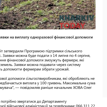
аявки на виплату одноразової фінансової допомоги
іт затвердили Програмою підтримки сільського
ік. Заявки можна буде подати з 14 липня по 4 серпня,
ання фінансової допомоги змоужуть фермери, які
 земель. Заявки можна подавати через систему
ть допомогти фермерам зібрати урожай.
ової допомоги сільгоспвиробникам, які обробляють не
ередбачається виплата у 100 гривень. Максимальна сума
имувача", — повідомляв раніше начальник ХОВА Олег
 потрібно звертатися до Департаменту
ої військової адміністрації за телефонами: 066 311 22