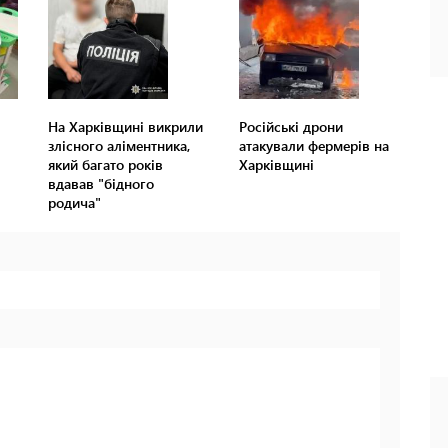
На Харківщині викрили
Російські дрони
злісного аліментника,
атакували фермерів на
який багато років
Харківщині
вдавав "бідного
родича"