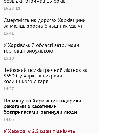
розвідки отримав 15 років
16:23
Смертність на дорогах Харківщини
за місяць зросла більш ніж удвічі
15:41
У Харківській області затримали
торговця вибухівкою
15:19
Фейковий психіатричний діагноз за
$6500: у Харкові викрили
колишнього лікаря
14:27
По місту на Харківщині вдарили
ракетами з касетними
боєприпасами: загинули люди
14:05
У Харкові у 3,5 рази піднімуть