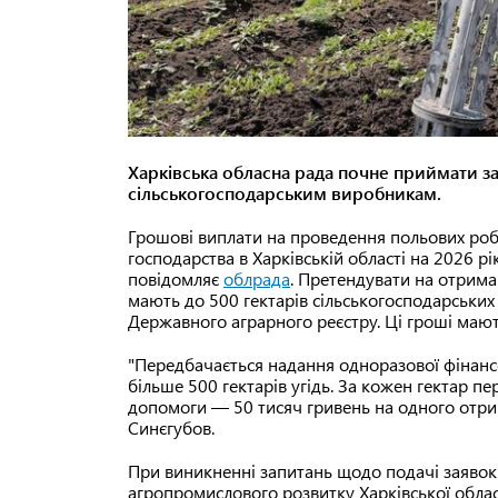
Харківська обласна рада почне приймати з
сільськогосподарським виробникам.
Грошові виплати на проведення польових роб
господарства в Харківській області на 2026 р
повідомляє
облрада
. Претендувати на отрим
мають до 500 гектарів сільськогосподарських
Державного аграрного реєстру. Ці гроші маю
"Передбачається надання одноразової фінанс
більше 500 гектарів угідь. За кожен гектар п
допомоги — 50 тисяч гривень на одного отр
Синєгубов.
При виникненні запитань щодо подачі заявок
агропромислового розвитку Харківської обласн