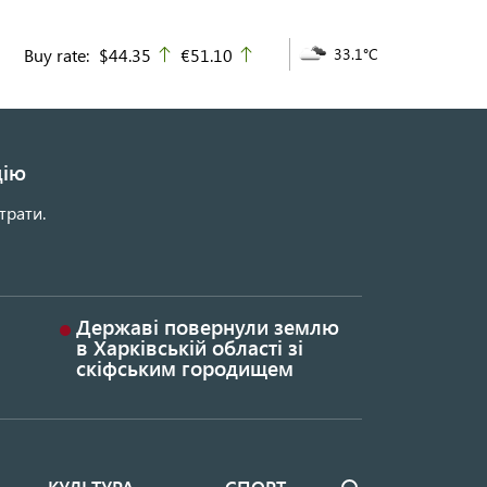
Buy rate:
$44.35
€51.10
33.1°C
up
up
цію
трати.
Державі повернули землю
в Харківській області зі
скіфським городищем