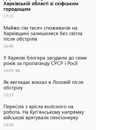
Харківській області зі скіфським
городищем
17:15
Майже сім тисяч споживачів на
Харківщині залишилися без світла
після обстрілів
16:46
У Харкові блогера засудили до семи
років за пропаганду СРСР і Росії
16:09
Як виглядає вокзал в Лозовій після
обстрілу
15:23
Пересіла з крісла колісного на
робота. На Куп'янському напрямку
військові врятували пенсіонерку
14:56