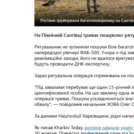
Росіяни зруйнували багатоповерхівку на Салтів
На Північній Салтівці триває пошуково-рят
Рятувальник не зупиняли пошуки біля багатоп
напередодні увечері ФАБ-500. Учора з-під зав
реанімаційні заходи, його не вдалося врятуват
будуть проводити ДНК-експертизу.
Зараз рятувальна операція спрямована на пош
"Під завалами перебуває ще один 15-річний 
ідентифікованої особи. На цю хвилину одна л
операція триває. Пошуки ускладнюються зна
обвалу", — повідомив начальник ХОВА Олег С
За даними Нацполіції Харківщини, рідні напис
Як писав Kharkiv Today,
росіяни завдали удару
30 жовтня. Повністю зруйнований один під`ї