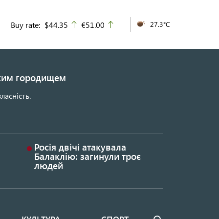
Buy rate:
$44.35
€51.00
27.3°C
up
up
ьким городищем
ласність.
Росія двічі атакувала
Балаклію: загинули троє
людей