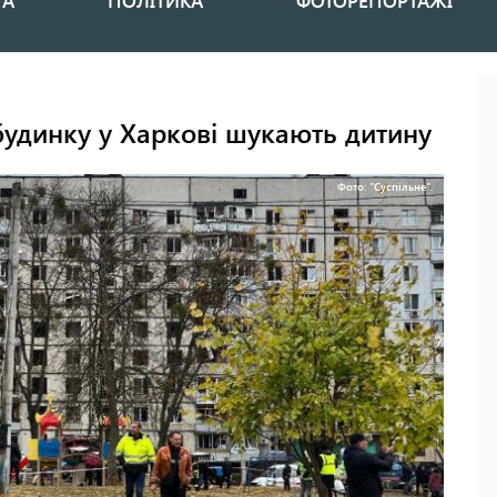
НА
ПОЛІТИКА
ФОТОРЕПОРТАЖІ
будинку у Харкові шукають дитину
Фото: "Суспільне".