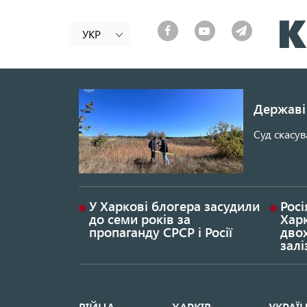
УКР
Державі 
Суд скасув
У Харкові блогера засудили
Росі
до семи років за
Хар
пропаганду СРСР і Росії
дво
залі