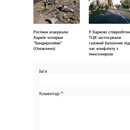
Росіяни атакували
У Харкові співробітн
Харків чотирма
ТЦК застосували
"Бандеролями"
газовий балончик під
(Оновлено)
час конфлікту з
пенсіонером
Ім'я
Коментар