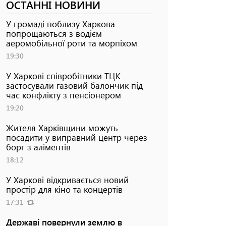
ОСТАННІ НОВИНИ
У громаді поблизу Харкова
попрощаються з водієм
аеромобільної роти та морпіхом
19:30
У Харкові співробітники ТЦК
застосували газовий балончик під
час конфлікту з пенсіонером
19:20
Жителя Харківщини можуть
посадити у виправний центр через
борг з аліментів
18:12
У Харкові відкривається новий
простір для кіно та концертів
17:31
Державі повернули землю в