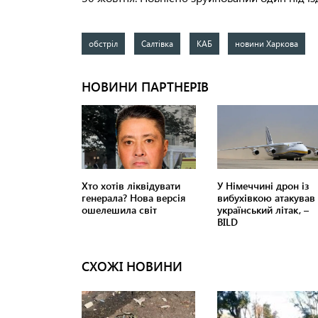
обстріл
Салтівка
КАБ
новини Харкова
СХОЖІ НОВИНИ