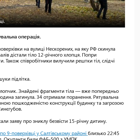
ці.
увальна операція.
оверхівки на вулиці Нескорених, на яку РФ скинула
алів дістали тіло 12-річного хлопця. Попри
и. Також співробітники вилучили рештки тіл, слідчі
уки підлітка.
хлопчик. Знайдені фрагменти тіла — вже попередньо
юдина загинула. 34 отримали поранення. Рятувальна
чною пошкодженістю конструкції будинку та загрозою
инєгубов.
али заяву про зниклу безвісти 15-річну дитину.
 по 9-поверхівці у Салтівському районі
близько 22:45
зд. Окупанти били ФАБ-500 з УМПК.