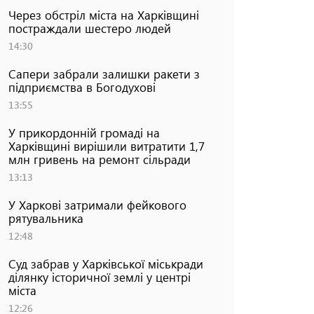
Через обстріл міста на Харківщині
постраждали шестеро людей
14:30
Сапери забрали залишки ракети з
підприємства в Богодухові
13:55
У прикордонній громаді на
Харківщині вирішили витратити 1,7
млн гривень на ремонт сільради
13:13
У Харкові затримали фейкового
рятувальника
12:48
Суд забрав у Харківської міськради
ділянку історичної землі у центрі
міста
12:26