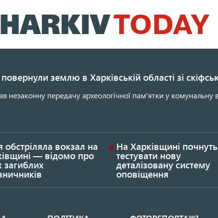
Перейти
до
основного
вмісту
повернули землю в Харківській області зі скіфс
ав незаконну передачу археологічної пам'ятки у комунальну в
я обстріляла вокзал на
На Харківщині почнуть
ківщині — відомо про
тестувати нову
х загиблих
деталізовану систему
зничників
оповіщення