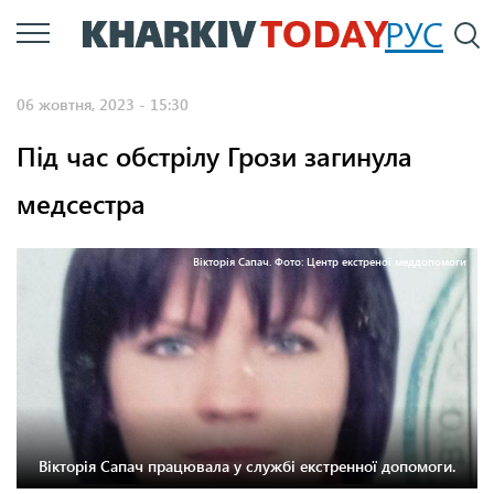
Перейти
РУС
П
до
основного
06 жовтня, 2023 - 15:30
вмісту
Під час обстрілу Грози загинула
медсестра
Вікторія Сапач. Фото: Центр екстреної меддопомоги
Вікторія Сапач працювала у службі екстренної допомоги.