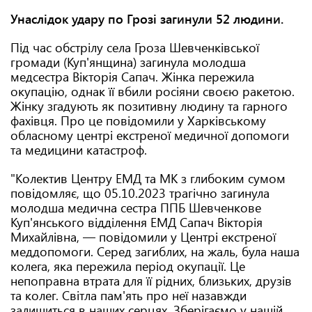
Унаслідок удару по Грозі загинули 52 людини.
Під час обстрілу села Гроза Шевченківської
громади (Куп'янщина) загинула молодша
медсестра Вікторія Сапач. Жінка пережила
окупацію, однак її вбили росіяни своєю ракетою.
Жінку згадують як позитивну людину та гарного
фахівця. Про це повідомили у Харківському
обласному центрі екстреної медичної допомоги
та медицини катастроф.
"Колектив Центру ЕМД та МК з глибоким сумом
повідомляє, що 05.10.2023 трагічно загинула
молодша медична сестра ППБ Шевченкове
Куп'янського відділення ЕМД Сапач Вікторія
Михайлівна, — повідомили у Центрі екстреної
меддопомоги. Серед загиблих, на жаль, була наша
колега, яка пережила період окупації. Це
непоправна втрата для її рідних, близьких, друзів
та колег. Світла пам'ять про неї назавжди
залишиться в наших серцях. Зберігаємо у нашій