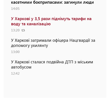
касетними боєприпасами: загинули люди
14:05
У Харкові у 3,5 рази піднімуть тарифи на
воду та каналізацію
13:20
У Харкові затримали офіцера Нацгвардії за
допомогу ухилянту
13:00
У Харкові сталася подвійна ДТП з міським
автобусом
12:42