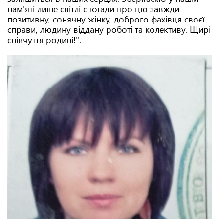
пам'яті лише світлі спогади про цю завжди
позитивну, сонячну жінку, доброго фахівця своєї
справи, людину віддану роботі та колективу. Щирі
співчуття родині!".