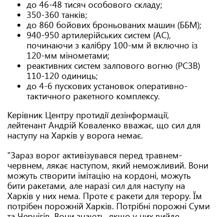
до 46-48 тисяч особового складу;
350-360 танків;
до 860 бойових броньованих машин (ББМ);
940-950 артилерійських систем (АС),
починаючи з калібру 100-мм й включно із
120-мм мінометами;
реактивних систем залпового вогню (РСЗВ)
110-120 одиниць;
до 4-6 пускових установок оперативно-
тактичного ракетного комплексу.
Керівник Центру протидії дезінформації,
лейтенант Андрій Коваленко вважає, що сил для
наступу на Харків у ворога немає.
"Зараз ворог активізувався перед травнем-
червнем, лякає наступом, який неможливий. Вони
можуть створити імітацію на кордоні, можуть
бити ракетами, але наразі сил для наступу на
Харків у них нема. Проте є ракети для терору. Їм
потрібен порожній Харків. Потрібні порожні Суми
та Чернігів. Вони знають, якщо у них вийде