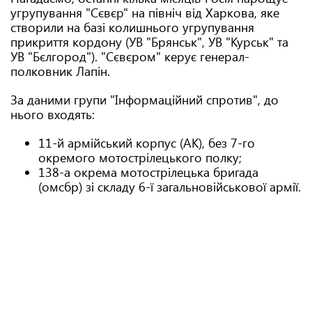
угрупування "Сєвєр" на північ від Харкова, яке
створили на базі колишнього угрупування
прикриття кордону (УВ "Брянськ", УВ "Курськ" та
УВ "Бєлгород"). "Сєвєром" керує генерал-
полковник Лапін.
За даними групи "Інформаційний спротив", до
нього входять:
11-й армійський корпус (АК), без 7-го
окремого мотострілецького полку;
138-а окрема мотострілецька бригада
(омсбр) зі складу 6-ї загальновійськової армії.