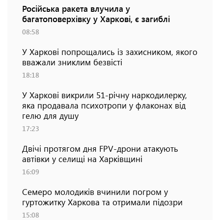
Російська ракета влучила у
багатоповерхівку у Харкові, є загиблі
08:58
У Харкові попрощались із захисником, якого
вважали зниклим безвісті
18:18
У Харкові викрили 51-річну наркодилерку,
яка продавала психотропи у флаконах від
гелю для душу
17:23
Двічі протягом дня FPV-дрони атакують
автівки у селищі на Харківщині
16:09
Семеро молодиків вчинили погром у
гуртожитку Харкова та отримали підозри
15:08