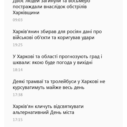
Двоє людей загинули та восьмеро
постраждали внаслідок обстрілів
Харківщини
09:03
Харків’янин збирав для росіян дані про
військові об’єкти та коригував удари
19:25
У Харкові та області прогнозують град і
шквали: якою буде погода у вихідні
18:14
Деякі трамваї та тролейбуси у Харкові не
курсуватимуть майже весь день
17:38
Харків'ян кличуть відсвяткувати
альтернативний День міста
17:15