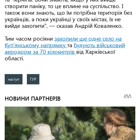
створити паніку, то це вплине на суспільство. І
також вони знають, що їм потрібна територія без
українців, а поки українці у своїх містах, їх не
вийде захопити", — сказав Андрій Коваленко.
Тим часом росіяни
захопили ще одне село на
Куп'янському напрямку
та
будують військовий
аеродром за 70 кілометрів
від Харківської
області.
наступ
ГУР