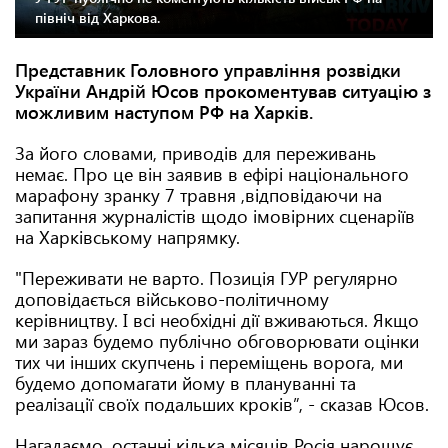
північ від Харкова.
Представник Головного управління розвідки
України Андрій Юсов прокоментував ситуацію з
можливим наступом РФ на Харків.
За його словами, приводів для переживань
немає. Про це він заявив в ефірі національного
марафону зранку 7 травня ,відповідаючи на
запитання журналістів щодо імовірних сценаріїв
на Харківському напрямку.
"Переживати не варто. Позиція ГУР регулярно
доповідається військово-політичному
керівництву. І всі необхідні дії вживаються. Якщо
ми зараз будемо публічно обговорювати оцінки
тих чи інших скупчень і переміщень ворога, ми
будемо допомагати йому в плануванні та
реалізації своїх подальших кроків”, - сказав Юсов.
Нагадаємо, останні кілька місяців Росія нарощує