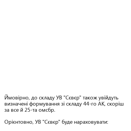
Ймовірно, до складу УВ "Сєвєр" також увійдуть
визначені формування зі складу 44-го АК, скоріш
за все й 25-та омсбр.
Орієнтовно, УВ "Сєвєр" буде нараховувати: