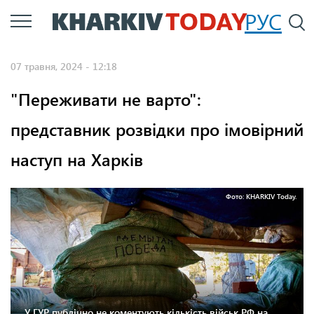
Перейти
РУС
П
до
основного
07 травня, 2024 - 12:18
вмісту
"Переживати не варто":
представник розвідки про імовірний
наступ на Харків
Фото: KHARKIV Today.
У ГУР публічно не коментують кількість військ РФ на