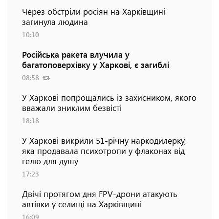
Через обстріли росіян на Харківщині
загинула людина
10:10
Російська ракета влучила у
багатоповерхівку у Харкові, є загиблі
08:58
У Харкові попрощались із захисником, якого
вважали зниклим безвісті
18:18
У Харкові викрили 51-річну наркодилерку,
яка продавала психотропи у флаконах від
гелю для душу
17:23
Двічі протягом дня FPV-дрони атакують
автівки у селищі на Харківщині
16:09