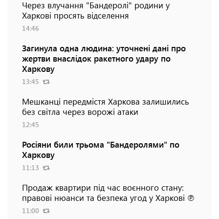
Через влучання "Бандеролі" родини у
Харкові просять відселення
14:46
Загинула одна людина: уточнені дані про
жертви внаслідок ракетного удару по
Харкову
13:45
Мешканці передмістя Харкова залишились
без світла через ворожі атаки
12:45
Росіяни били трьома "Бандеролями" по
Харкову
11:13
Продаж квартири під час воєнного стану:
правові нюанси та безпека угод у Харкові ℗
11:00