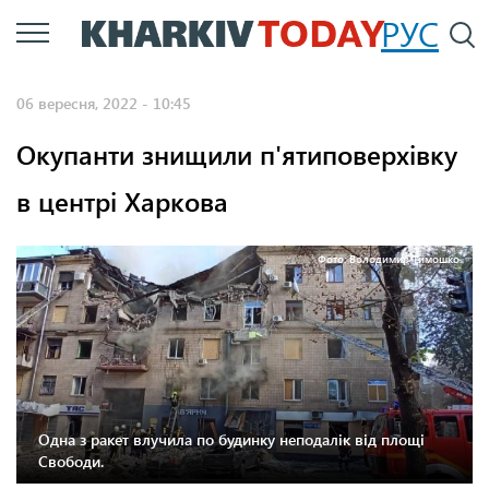
Перейти
РУС
П
до
основного
06 вересня, 2022 - 10:45
вмісту
Окупанти знищили п'ятиповерхівку
в центрі Харкова
Фото: Володимир Тимошко.
Одна з ракет влучила по будинку неподалік від площі
Свободи.