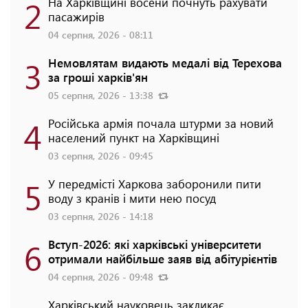
2
На Харківщині восени почнуть рахувати
пасажирів
04 серпня, 2026 - 08:11
3
Немовлятам видають медалі від Терехова
за гроші харків'ян
05 серпня, 2026 - 13:38
4
Російська армія почала штурми за новий
населений пункт на Харківщині
03 серпня, 2026 - 09:45
5
У передмісті Харкова заборонили пити
воду з кранів і мити нею посуд
03 серпня, 2026 - 14:18
6
Вступ-2026: які харківські університети
отримали найбільше заяв від абітурієнтів
04 серпня, 2026 - 09:48
Харківський науковець закликає