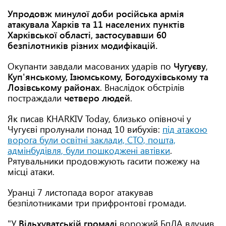
Упродовж минулої доби російська армія
атакувала Харків та 11 населених пунктів
Харківської області, застосувавши 60
безпілотників різних модифікацій.
Окупанти завдали масованих ударів по
Чугуєву
,
Куп'янському, Ізюмському, Богодухівському та
Лозівському районах
. Внаслідок обстрілів
постраждали
четверо людей
.
Як писав KHARKIV Today, близько опівночі у
Чугуєві пролунали понад 10 вибухів:
під атакою
ворога були освітні заклади, СТО, пошта,
адмінбудівля, були пошкоджені автівки
.
Рятувальники продовжують гасити пожежу на
місці атаки.
Уранці 7 листопада ворог атакував
безпілотниками три прифронтові громади.
"У
Вільхуватській громаді
ворожий БпЛА влучив