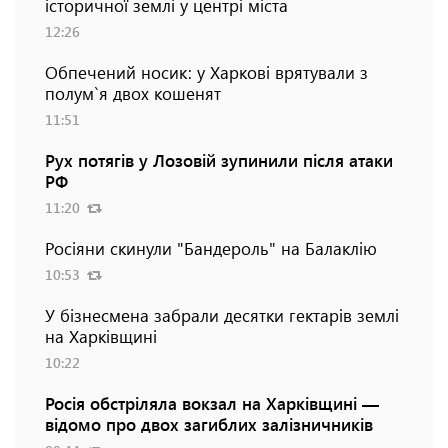
історичної землі у центрі міста
12:26
Обпечений носик: у Харкові врятували з
полум`я двох кошенят
11:51
Рух потягів у Лозовій зупинили після атаки
РФ
11:20
Росіяни скинули "Бандероль" на Балаклію
10:53
У бізнесмена забрали десятки гектарів землі
на Харківщині
10:22
Росія обстріляла вокзал на Харківщині —
відомо про двох загиблих залізничників