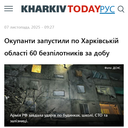
Перейти
РУС
П
до
основного
07 листопада, 2025 - 09:27
вмісту
Окупанти запустили по Харківській
області 60 безпілотників за добу
Фото: ДСНС.
Армія РФ завдала ударів по будинках, школі, СТО та
залізниці.