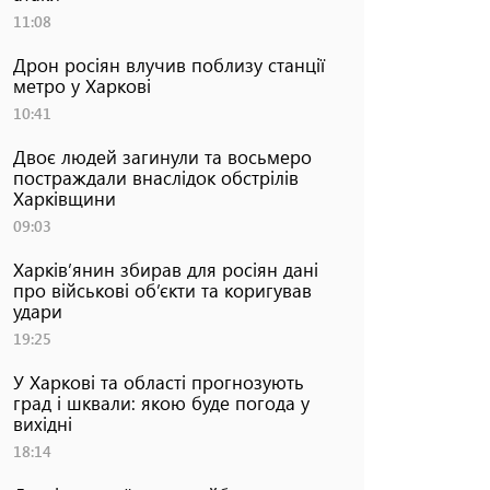
11:08
Дрон росіян влучив поблизу станції
метро у Харкові
10:41
Двоє людей загинули та восьмеро
постраждали внаслідок обстрілів
Харківщини
09:03
Харків’янин збирав для росіян дані
про військові об’єкти та коригував
удари
19:25
У Харкові та області прогнозують
град і шквали: якою буде погода у
вихідні
18:14