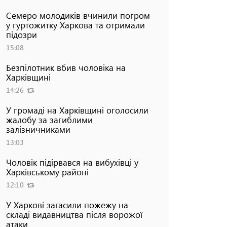
Семеро молодиків вчинили погром
у гуртожитку Харкова та отримали
підозри
15:08
Безпілотник вбив чоловіка на
Харківщині
14:26
Фото: Нацполіція
У громаді на Харківщині оголосили
жалобу за загиблими
залізничниками
13:03
Чоловік підірвався на вибухівці у
Харківському районі
12:10
У Харкові загасили пожежу на
складі видавництва після ворожої
атаки