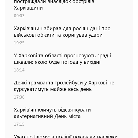
постраждали внаслідок обстрілів
Харківщини
09:03
Харків’янин збирав для росіян дані про
військові об’єкти та коригував удари
19:25
У Харкові та області прогнозують град і
шквали: якою буде погода у вихідні
18:14
Деякі трамваї та тролейбуси у Харкові не
курсуватимуть майже весь день
17:38
Харків'ян кличуть відсвяткувати
альтернативний День міста
17:15
Удар по Ізюму: в поліції показали наслідки