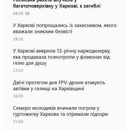
багатоповерхівку у Харкові, є загиблі
08:58
У Харкові попрощались із захисником, якого
вважали зниклим безвісті
18:18
У Харкові викрили 51-річну наркодилерку,
яка продавала психотропи у флаконах від
гелю для душу
17:23
Двічі протягом дня FPV-дрони атакують
автівки у селищі на Харківщині
16:09
Семеро молодиків вчинили погром у
гуртожитку Харкова та отримали підозри
15:08