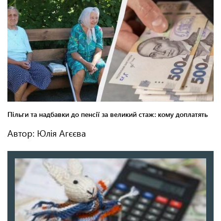
Автор: Юлія Агєєва