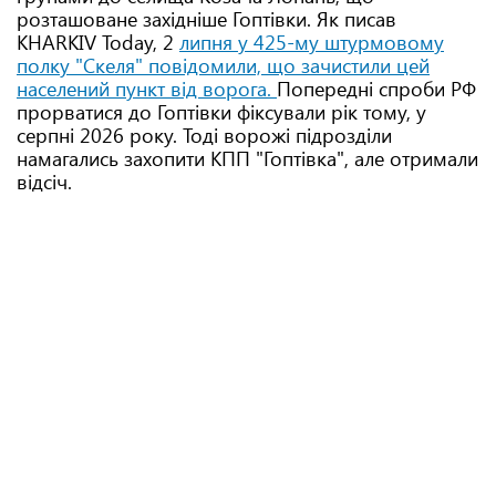
розташоване західніше Гоптівки. Як писав
KHARKIV Today, 2
липня у 425-му штурмовому
полку "Скеля" повідомили, що зачистили цей
населений пункт від ворога.
Попередні спроби РФ
прорватися до Гоптівки фіксували рік тому, у
серпні 2026 року. Тоді ворожі підрозділи
намагались захопити КПП "Гоптівка", але отримали
відсіч.