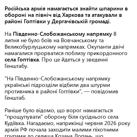
Російська армія намагається знайти шпарини в
обороні на північ від Харкова та атакували в
районі Гоптівки у Дергачівській громаді.
На
Південно-Слобожанському напрямку
8
липня не було боїв на Вовчанському та
Великобурлуцькому напрямках. Окупанти двічі
намагалися прорватися поблизу прикордонного
села Гоптівка
. Про це йдеться у зведенні
Генштабу.
"На Південно-Слобожанському напрямку
українські підрозділи відбили два штурми
противника в районі Гоптівки", — повідомив
Генштаб.
Раніше було відомо, що ворог намагається
"прощупувати" оборону біля сусіднього села
Кудіївка. Нагадаємо, наприкінці червня 2026 року
армія РФ почала заходити малими піхотними
групами до селища Козача Лопань, що