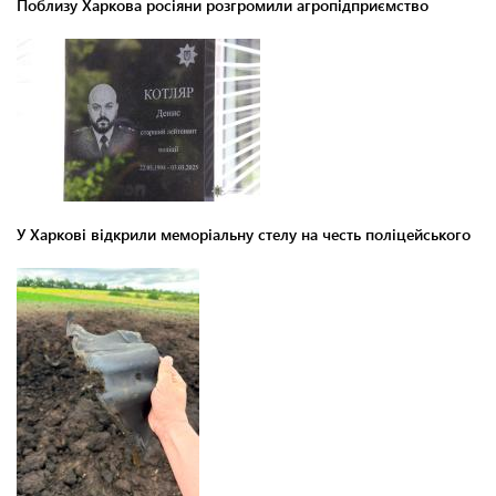
Поблизу Харкова росіяни розгромили агропідприємство
У Харкові відкрили меморіальну стелу на честь поліцейського