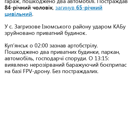
гараж, пошкоджено два автомобілі. Постраждав
84-річний чоловік
,
загинув
65-річний
цивільний
.
У с. Загризове Ізюмського району ударом КАБу
зруйновано приватний будинок.
Куп’янськ о 02:00 зазнав артобстрілу.
Пошкоджено два приватних будинки, паркан,
автомобіль, господарчі споруди. О 13:15:
виявлено нерозірваний баражуючий боєприпас
на базі FPV-дрону. Без постраждалих.