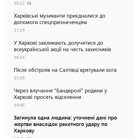
18:22
Харківські музиканти приєдналися до
допомоги спецпризначенцям
17:19
У Харкові закликають долучитися до
всеукраїнської акції на честь захисників
16:33
Після обстрілів на Салтівці врятували кота
15:39
Через влучання "Бандеролі" родини у
Харкові просять відселення
14:46
Загинула одна людина: уточнені дані про
жертви внаслідок ракетного удару по
Харкову