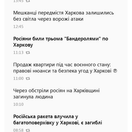
13:45
Мешканці передмістя Харкова залишились
без світла через ворожі атаки
12:45
Росіяни били трьома "Бандеролями" по
Харкову
11:13
Продаж квартири під час воєнного стану:
правові нюанси та безпека угод у Харкові ℗
11:00
Через обстріли росіян на Харківщині
загинула людина
10:10
Російська ракета влучила у
багатоповерхівку у Харкові, є загиблі
08:58