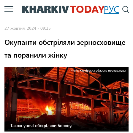
Перейти
РУС
П
до
основного
27 жовтня, 2024 - 09:15
вмісту
Окупанти обстріляли зерносховище
та поранили жінку
Фото: Харківська обласна прокуратура
Також уночі обстріляли Борову.