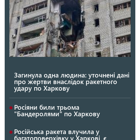
Загинула одна людина: уточнені дані
про жертви внаслідок ракетного
удару по Харкову
Росіяни били трьома
"Бандеролями" по Харкову
Російська ракета влучила у
багатоповерхівку у Харкові, є