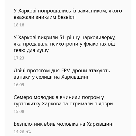
У Харкові попрощались із захисником, якого
вважали зниклим безвісті
18:18
У Харкові викрили 51-річну наркодилерку,
яка продавала психотропи у флаконах від
гелю для душу
17:23
Двічі протягом дня FPV-дрони атакують
автівки у селищі на Харківщині
16:09
Семеро молодиків вчинили погром у
гуртожитку Харкова та отримали підозри
15:08
Безпілотник вбив чоловіка на Харківщині
14:26