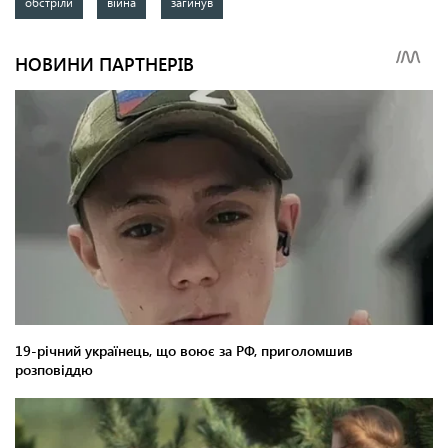
обстріли
війна
загинув