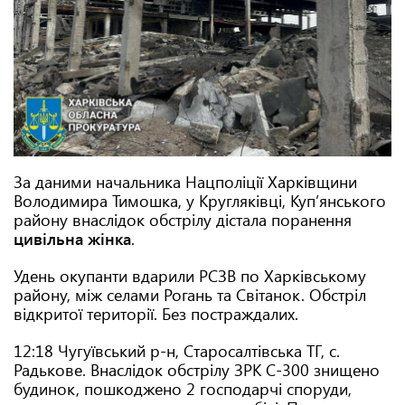
За даними начальника Нацполіції Харківщини
Володимира Тимошка, у Кругляківці, Куп’янського
району внаслідок обстрілу дістала поранення
цивільна жінка
.
Удень окупанти вдарили РСЗВ по Харківському
району, між селами Рогань та Світанок. Обстріл
відкритої території. Без постраждалих.
12:18 Чугуївський р-н, Старосалтівська ТГ, с.
Радькове. Внаслідок обстрілу ЗРК С-300 знищено
будинок, пошкоджено 2 господарчі споруди,