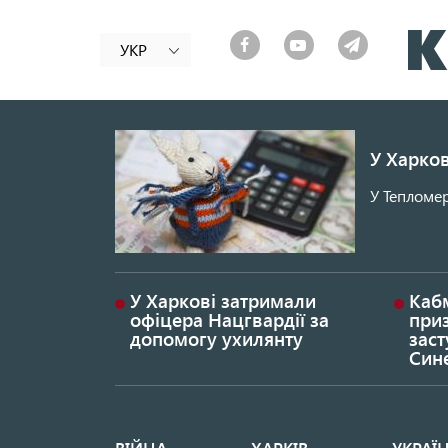
УКР
У Харков
У Тепломер
У Харкові затримали
Каб
офіцера Нацгвардії за
при
допомогу ухилянту
заст
Син