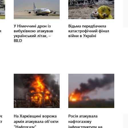
ує
На Харківщині ворожа
Росія атакувала
кт
армія атакувала об'єкти
нафтогазову
"Нафтогазу"
інфраструктуру на