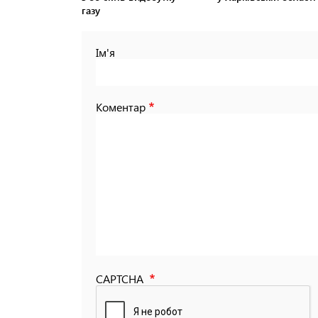
газу
Ім'я
Коментар
CAPTCHA