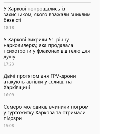
У Харкові попрощались із
захисником, якого вважали зниклим
безвісті
18:18
У Харкові викрили 51-річну
наркодилерку, яка продавала
психотропи у флаконах від гелю для
душу
17:23
Двічі протягом дня FPV-дрони
атакують автівки у селищі на
Харківщині
16:09
Семеро молодиків вчинили погром
у гуртожитку Харкова та отримали
підозри
15:08