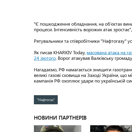
"Є пошкодження обладнання, на об’єктах вин
процеси. Інтенсивність ворожих атак зростає
Рятувальники та співробітники "Нафтогазу" у
Як писав KHARKIV Today,
масована атака на га
24 лютого
. Ворог атакував Валківську громаду
Нагадаємо, РФ намагається знищити газотранс
великі газові сховища на Заході України, що м
кампанія РФ охоплює удари по українській сис
"Нафтогаз"