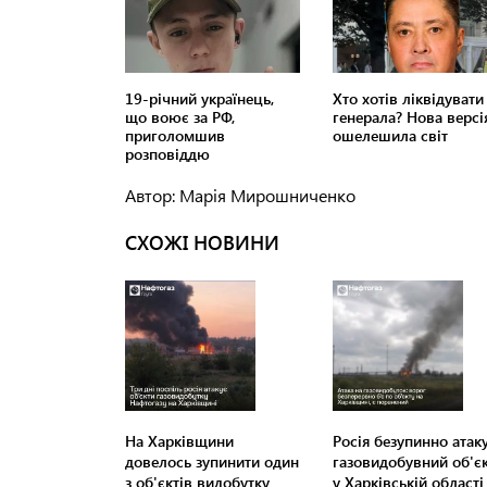
Автор: Марія Мирошниченко
СХОЖІ НОВИНИ
На Харківщини
Росія безупинно атак
довелось зупинити один
газовидобувний об'є
з об'єктів видобутку
у Харківській області