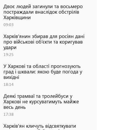
Двоє людей загинули та восьмеро
постраждали внаслідок обстрілів
Харківщини
09:03
Харків’янин збирав для росіян дані
про військові об’єкти та коригував
удари
19:25
У Харкові та області прогнозують
град і шквали: якою буде погода у
вихідні
18:14
Деякі трамваї та тролейбуси у
Харкові не курсуватимуть майже
весь день
17:38
Харків'ян кличуть відсвяткувати