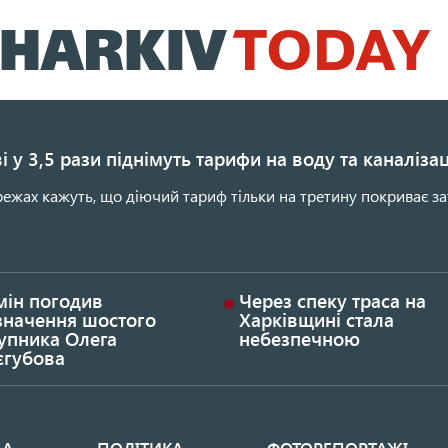
Перейти
до
основного
вмісту
і у 3,5 рази піднімуть тарифи на воду та каналіза
ежах кажуть, що діючий тариф тільки на третину покриває за
мін погодив
Через спеку траса на
значення шостого
Харківщині стала
упника Олега
небезпечною
єгубова