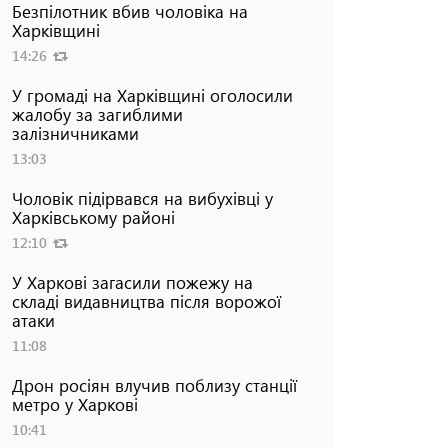
Безпілотник вбив чоловіка на
Харківщині
14:26
У громаді на Харківщині оголосили
жалобу за загиблими
залізничниками
13:03
Чоловік підірвався на вибухівці у
Харківському районі
12:10
У Харкові загасили пожежу на
складі видавництва після ворожої
атаки
11:08
Дрон росіян влучив поблизу станції
метро у Харкові
10:41