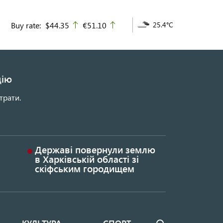
Buy rate:
$44.35
€51.10
25.4°C
up
up
цію
трати.
Державі повернули землю
в Харківській області зі
скіфським городищем