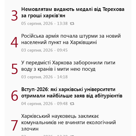
3
Немовлятам видають медалі від Терехова
за гроші харків'ян
05 серпня, 2026 - 13:38
4
Російська армія почала штурми за новий
населений пункт на Харківщині
03 серпня, 2026 - 09:45
5
У передмісті Харкова заборонили пити
воду з кранів і мити нею посуд
03 серпня, 2026 - 14:18
6
Вступ-2026: які харківські університети
отримали найбільше заяв від абітурієнтів
04 серпня, 2026 - 09:48
Харківський науковець закликає
7
комунальників не вчиняти екологічний
злочин