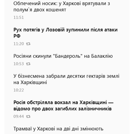
Обпечений носик: у Харкові врятували з
полум`я двох кошенят
11:51
Рух потягів у Лозовій зупинили після атаки
РФ
11:20
Росіяни скинули "Бандероль" на Балаклію
10:53
У бізнесмена забрали десятки гектарів землі
на Харківщині
10:22
Росія обстріляла вокзал на Харківщині —
відомо про двох загиблих залізничників
09:44
Трамваї у Харкові на дві дні змінюють