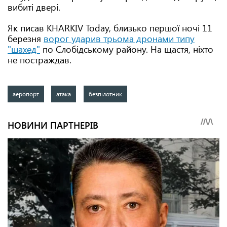
вибиті двері.
Як писав KHARKIV Today, близько першої ночі 11
березня
ворог ударив трьома дронами типу
"шахед"
по Слобідському району. На щастя, ніхто
не постраждав.
аеропорт
атака
безпілотник