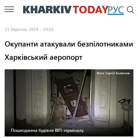
Перейти
РУС
П
до
основного
11 березня, 2024 - 10:16
вмісту
Окупанти атакували безпілотниками
Харківський аеропорт
Фото: Сергій Болвінов.
Пошкоджена будівля ВІП-терміналу.