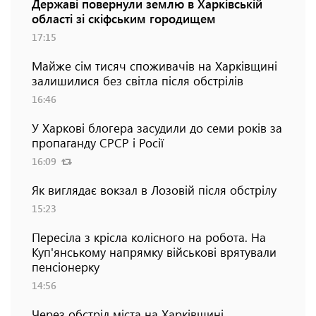
Державі повернули землю в Харківській
області зі скіфським городищем
17:15
Майже сім тисяч споживачів на Харківщині
залишилися без світла після обстрілів
16:46
У Харкові блогера засудили до семи років за
пропаганду СРСР і Росії
16:09
Як виглядає вокзал в Лозовій після обстрілу
15:23
Пересіла з крісла колісного на робота. На
Куп'янському напрямку військові врятували
пенсіонерку
14:56
Через обстріл міста на Харківщині