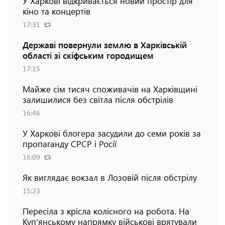
У Харкові відкривається новий простір для
кіно та концертів
17:31
Державі повернули землю в Харківській
області зі скіфським городищем
17:15
Майже сім тисяч споживачів на Харківщині
залишилися без світла після обстрілів
16:46
У Харкові блогера засудили до семи років за
пропаганду СРСР і Росії
16:09
Як виглядає вокзал в Лозовій після обстрілу
15:23
Пересіла з крісла колісного на робота. На
Куп'янському напрямку військові врятували