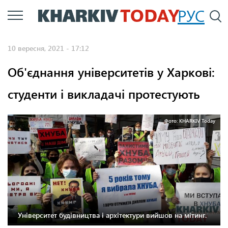
Перейти
РУС
П
до
основного
10 вересня, 2021 - 17:12
вмісту
Об'єднання університетів у Харкові:
студенти і викладачі протестують
Фото: KHARKIV Today
Університет будівництва і архітектури вийшов на мітинг.