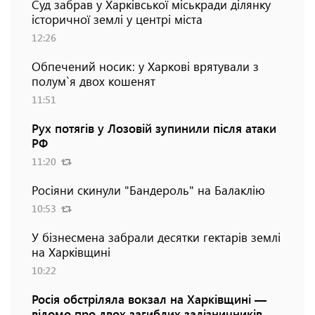
Суд забрав у Харківської міськради ділянку
історичної землі у центрі міста
12:26
Обпечений носик: у Харкові врятували з
полум`я двох кошенят
11:51
Рух потягів у Лозовій зупинили після атаки
РФ
11:20
Росіяни скинули "Бандероль" на Балаклію
10:53
У бізнесмена забрали десятки гектарів землі
на Харківщині
10:22
Росія обстріляла вокзал на Харківщині —
відомо про двох загиблих залізничників