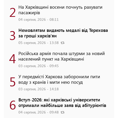
2
На Харківщині восени почнуть рахувати
пасажирів
04 серпня, 2026 - 08:11
3
Немовлятам видають медалі від Терехова
за гроші харків'ян
05 серпня, 2026 - 13:38
4
Російська армія почала штурми за новий
населений пункт на Харківщині
03 серпня, 2026 - 09:45
5
У передмісті Харкова заборонили пити
воду з кранів і мити нею посуд
03 серпня, 2026 - 14:18
6
Вступ-2026: які харківські університети
отримали найбільше заяв від абітурієнтів
04 серпня, 2026 - 09:48