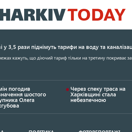
Перейти
до
основного
вмісту
і у 3,5 рази піднімуть тарифи на воду та каналіза
ежах кажуть, що діючий тариф тільки на третину покриває за
мін погодив
Через спеку траса на
значення шостого
Харківщині стала
упника Олега
небезпечною
єгубова