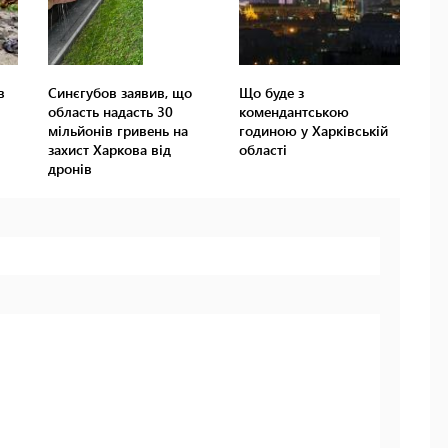
в
Синєгубов заявив, що
Що буде з
область надасть 30
комендантською
мільйонів гривень на
годиною у Харківській
захист Харкова від
області
дронів