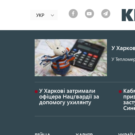
УКР
У Харков
У Тепломер
У Харкові затримали
Каб
офіцера Нацгвардії за
при
допомогу ухилянту
заст
Син