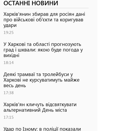
ОСТАННІ НОВИНИ
Харків’янин збирав для росіян дані
про військові об’єкти та коригував
удари
19:25
У Харкові та області прогнозують
град і шквали: якою буде погода у
вихідні
18:14
Деякі трамваї та тролейбуси у
Харкові не курсуватимуть майже
весь день
17:38
Харків'ян кличуть відсвяткувати
альтернативний День міста
17:15
Удар по Ізюму: в поліції показали