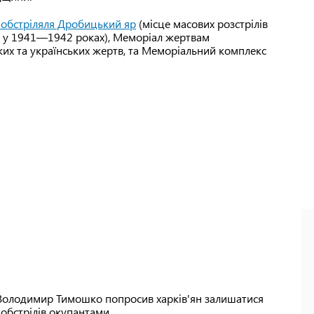
 обстріляля Дробицький яр
(місце масових розстрілів
и у 1941—1942 роках), Меморіал жертвам
ких та українських жертв, та Меморіальний комплекс
ї Володимир Тимошко попросив харків'ян залишатися
 обстрілів окупантами.