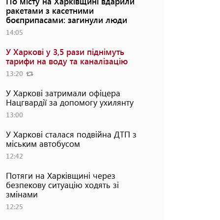
По місту на Харківщині вдарили
ракетами з касетними
боєприпасами: загинули люди
14:05
У Харкові у 3,5 рази піднімуть
тарифи на воду та каналізацію
13:20
У Харкові затримали офіцера
Нацгвардії за допомогу ухилянту
13:00
У Харкові сталася подвійна ДТП з
міським автобусом
12:42
Потяги на Харківщині через
безпекову ситуацію ходять зі
змінами
12:25