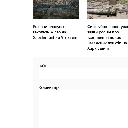
Росіяни планують
Синєгубов спростува
захопити місто на
заяви росіян про
Харківщині до 9 травня
захоплення нових
населених пунктів на
Харківщині
Ім'я
Коментар