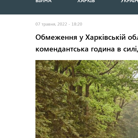
ВІЙНА
ХАРКІВ
УКРАЇ
Основная
навигация
07 травня, 2022 - 18:20
Обмеження у Харківській обла
комендантська година в силі