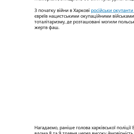
З початку війни в Харкові
російськи окупанти
євреїв нацистськими окупаційними військам
тоталітаризму, де розташовані могили польсь
жертв фаш.
Нагадаємо, раніше голова харківської поліці
вдома 8 та 9 травня через високу ймовірність