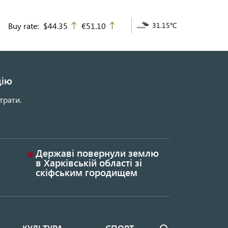
Buy rate:
$44.35
€51.10
31.15°C
up
up
цію
трати.
Державі повернули землю
в Харківській області зі
скіфським городищем