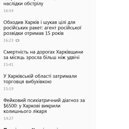
наслідки обстрілу
16:54
Обходив Харків і шукав цілі для
російських ракет: агент російської
розвідки отримав 15 років
16:23
Смертність на дорогах Харківщини
за місяць зросла більш ніж удвічі
15:41
У Харківській області затримали
торговця вибухівкою
15:19
Фейковий психіатричний діагноз за
$6500: у Харкові викрили
колишнього лікаря
14:27