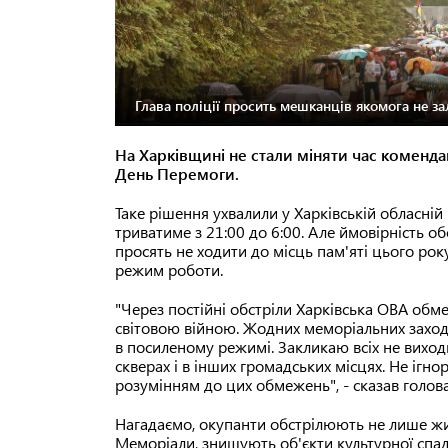
Глава поліції просить мешканців якомога не з
На Харківщині не стали міняти час коменда
День Перемоги.
Таке рішення ухвалили у Харківській обласній
триватиме з 21:00 до 6:00. Але ймовірність об
просять не ходити до місць пам'яті цього рок
режим роботи.
"Через постійні обстріли Харківська ОВА обм
світовою війною. Жодних меморіальних заході
в посиленому режимі. Закликаю всіх не виходи
скверах і в інших громадських місцях. Не ігно
розумінням до цих обмежень", - сказав голов
Нагадаємо, окупанти обстрілюють не лише жит
Меморіали, знищують об'єкти культурної спа