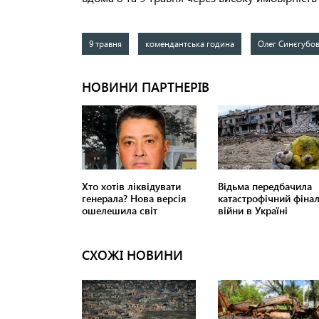
9 травня
комендантська година
Олег Синєгубо
СХОЖІ НОВИНИ