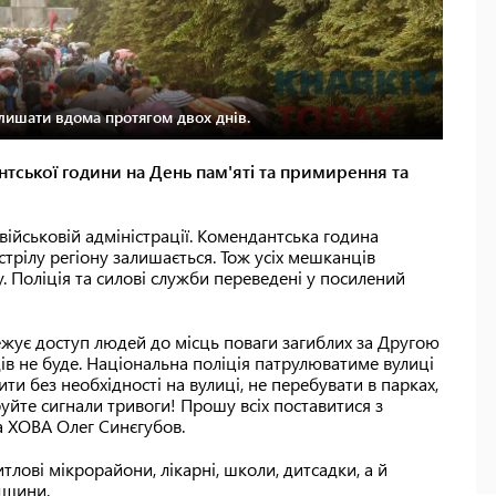
алишати вдома протягом двох днів.
нтської години на День пам'яті та примирення та
 військовій адміністрації. Комендантська година
стрілу регіону залишається. Тож усіх мешканців
у. Поліція та силові служби переведені у посилений
ежує доступ людей до місць поваги загиблих за Другою
в не буде. Національна поліція патрулюватиме вулиці
ти без необхідності на вулиці, не перебувати в парках,
руйте сигнали тривоги! Прошу всіх поставитися з
а ХОВА Олег Синєгубов.
лові мікрорайони, лікарні, школи, дитсадки, а й
дщини.