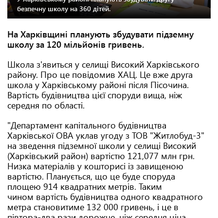
безпечну школу на 360 дітей.
На Харківщині планують збудувати підземну
школу за 120 мільйонів гривень.
Школа з'явиться у селищі Високий Харківського
району. Про це повідомив ХАЦ. Це вже друга
школа у Харківському районі після Пісочина.
Вартість будівництва цієї споруди вища, ніж
середня по області.
"Департамент капітального будівництва
Харківської ОВА уклав угоду з ТОВ "Житлобуд-3"
на зведення підземної школи у селищі Високий
(Харківський район) вартістю 121,077 млн грн.
Низка матеріалів у кошторисі із завищеною
вартістю. Планується, що це буде споруда
площею 914 квадратних метрів. Таким
чином вартість будівництва одного квадратного
метра становитиме 132 000 гривень, і це в
півтора-два рази дорожче, ніж середня ціна