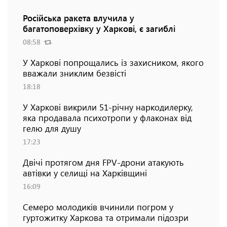
Російська ракета влучила у
багатоповерхівку у Харкові, є загиблі
08:58
У Харкові попрощались із захисником, якого
вважали зниклим безвісті
18:18
У Харкові викрили 51-річну наркодилерку,
яка продавала психотропи у флаконах від
гелю для душу
17:23
Двічі протягом дня FPV-дрони атакують
автівки у селищі на Харківщині
16:09
Семеро молодиків вчинили погром у
гуртожитку Харкова та отримали підозри