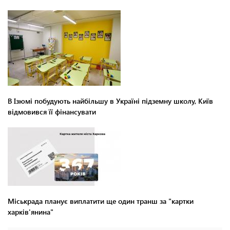
В Ізюмі побудують найбільшу в Україні підземну школу, Київ
відмовився її фінансувати
Міськрада планує виплатити ще один транш за "картки
харків'янина"