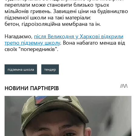
переплати може становити близько трьох
мільйонів гривень. Завищені ціни на будівництво
підземної школи на такі матеріали:
бетон, гідроізоляційна мембрана та ін.
Нагадаємо,
після Великодня у Харкові відкрили
третю підземну школу
. Вона набагато менша від
своїх "попередників".
підземна школа
тендер