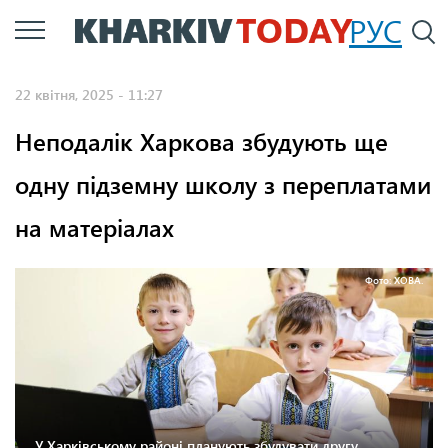
Перейти
РУС
П
до
основного
22 квітня, 2025 - 11:27
вмісту
Неподалік Харкова збудують ще
одну підземну школу з переплатами
на матеріалах
Фото: ХОВА.
У Харківському районі планують збудувати другу