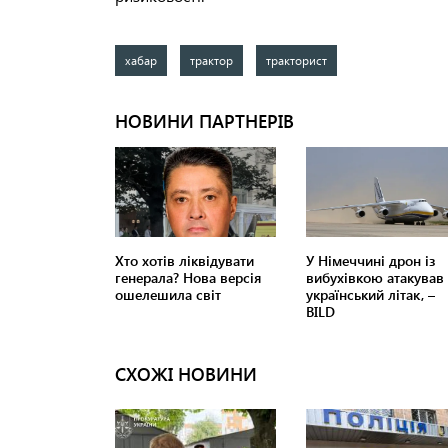
хабар
трактор
тракторист
СХОЖІ НОВИНИ