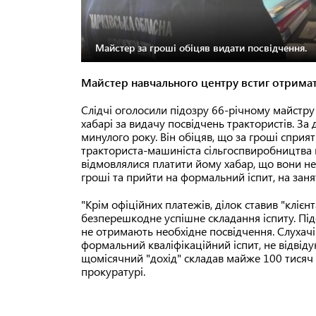
Майстер за гроші обіцяв видати посвідчення.
Майстер навчального центру встиг отримати
Слідчі оголосили підозру 66-річному майстру
хабарі за видачу посвідчень трактористів. За
минулого року. Він обіцяв, що за гроші спри
тракториста-машиніста сільгоспвиробництва к
відмовлялися платити йому хабар, що вони не 
гроші та прийти на формальний іспит, на заня
"Крім офіційних платежів, ділок ставив "клієнт
безперешкодне успішне складання іспиту. Пі
не отримають необхідне посвідчення. Слухачі
формальний кваліфікаційний іспит, не відвід
щомісячний "дохід" складав майже 100 тисяч 
прокуратурі.