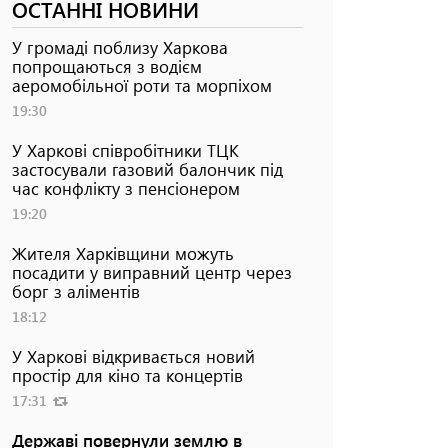
ОСТАННІ НОВИНИ
У громаді поблизу Харкова
попрощаються з водієм
аеромобільної роти та морпіхом
19:30
У Харкові співробітники ТЦК
застосували газовий балончик під
час конфлікту з пенсіонером
19:20
Жителя Харківщини можуть
посадити у виправний центр через
борг з аліментів
18:12
У Харкові відкривається новий
простір для кіно та концертів
17:31
Державі повернули землю в