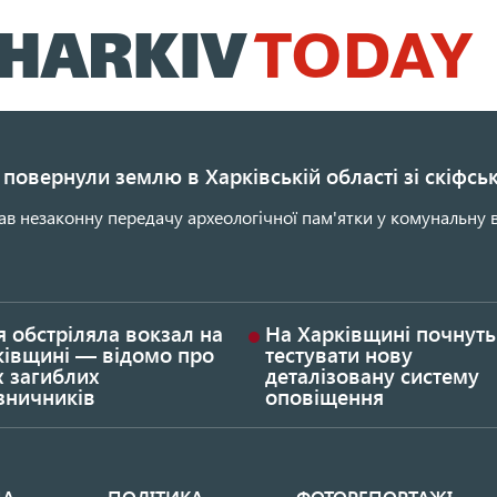
Перейти
до
основного
вмісту
повернули землю в Харківській області зі скіфс
ав незаконну передачу археологічної пам'ятки у комунальну в
я обстріляла вокзал на
На Харківщині почнуть
ківщині — відомо про
тестувати нову
х загиблих
деталізовану систему
зничників
оповіщення