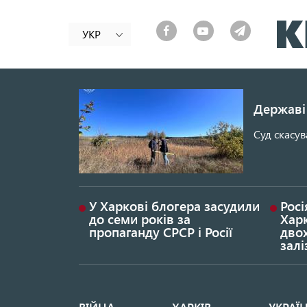
УКР
Державі 
Суд скасув
У Харкові блогера засудили
Росі
до семи років за
Хар
пропаганду СРСР і Росії
дво
залі