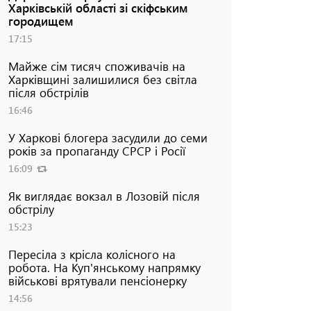
Харківській області зі скіфським
городищем
17:15
Майже сім тисяч споживачів на
Харківщині залишилися без світла
після обстрілів
16:46
У Харкові блогера засудили до семи
років за пропаганду СРСР і Росії
16:09
Як виглядає вокзал в Лозовій після
обстрілу
15:23
Пересіла з крісла колісного на
робота. На Куп'янському напрямку
військові врятували пенсіонерку
14:56