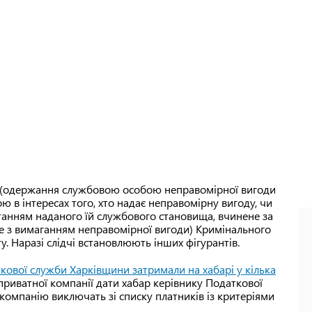
368 (одержання службовою особою неправомірної вигоди
 в інтересах того, хто надає неправомірну вигоду, чи
ристанням наданого їй службового становища, вчинене за
е з вимаганням неправомірної вигоди) Кримінального
у. Наразі слідчі встановлюють інших фігурантів.
кової служби Харківщини затримали на хабарі у кілька
приватної компанії дати хабар керівнику Податкової
компанію виключать зі списку платників із критеріями