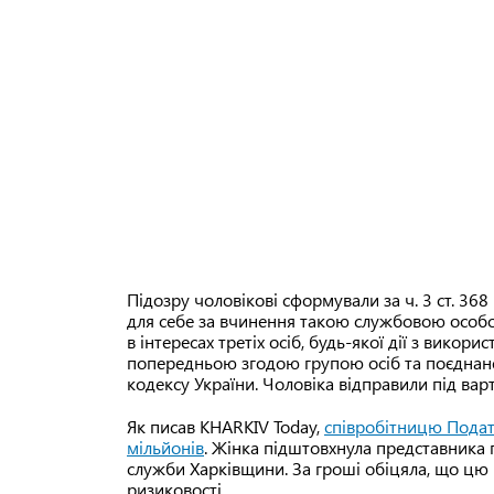
Підозру чоловікові сформували за ч. 3 ст. 
для себе за вчинення такою службовою особою
в інтересах третіх осіб, будь-якої дії з вико
попередньою згодою групою осіб та поєднан
кодексу України. Чоловіка відправили під варт
Як писав KHARKIV Today,
співробітницю Подат
мільйонів
. Жінка підштовхнула представника 
служби Харківщини. За гроші обіцяла, що цю 
ризиковості.