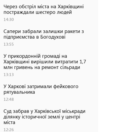
Через обстріл міста на Харківщині
постраждали шестеро людей
14:30
Сапери забрали залишки ракети з
підприємства в Богодухові
13:55
У прикордонній громаді на
Харківщині вирішили витратити 1,7
млн гривень на ремонт сільради
13:13
У Харкові затримали фейкового
рятувальника
12:48
Суд забрав у Харківської міськради
ділянку історичної землі у центрі
міста
12:26