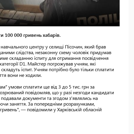
 100 000 гривень хабарів.
 навчального центру у селищі Пісочин, який брав
 даними слідства, незаконну схему чоловік придумав
ятиме складанню іспиту для отримання посвідчення
атегорії D1. Майстер погрожував учням, які
складуть іспит. Учням потрібно було тільки сплатити
ття вони не ходили.
ам" умови сплатити ще від 3 до 5 тис. грн за
дозрюваний повідомляв, що у разі незгоди кандидати
 подавали документи та згодом з'являлись на
уючи заняття. За попередніми розрахунками,
гривень", — повідомили у Харківській обласній