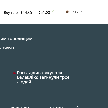
Buy rate:
$44.35
€51.00
29.79°C
up
up
ьким городищем
ласність.
Росія двічі атакувала
Балаклію: загинули троє
людей