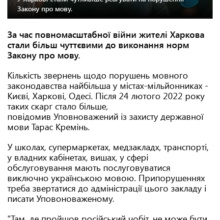
Закону про мову.
За час повномасштабної війни жителі Харкова
стали більш чуттєвими до виконання норм
Закону про мову.
Кількість звернень щодо порушень мовного
законодавства найбільша у містах-мільйонниках -
Києві, Харкові, Одесі. Після 24 лютого 2022 року
таких скарг стало більше,
повідомив Уповноважений із захисту державної
мови Тарас Кремінь.
У школах, супермаркетах, медзакладх, транспорті,
у владних кабінетах, вишах, у сфері
обслуговування мають послуговуватися
виключно українською мовою. Припорушеннях
треба звертатися до адміністрації цього закладу і
писати Уповоноваженому.
"Там, де пройшов російський чобіт, не може бути