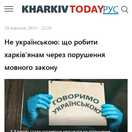
Перейти
РУС
П
до
основного
18 вересня, 2023 - 12:20
вмісту
Не українською: що робити
харків'янам через порушення
мовного закону
У Харкові стали чутливіше реагувати на порушення