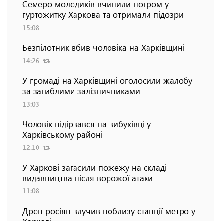
Семеро молодиків вчинили погром у
гуртожитку Харкова та отримали підозри
15:08
Безпілотник вбив чоловіка на Харківщині
14:26
У громаді на Харківщині оголосили жалобу
за загиблими залізничниками
13:03
Чоловік підірвався на вибухівці у
Харківському районі
12:10
У Харкові загасили пожежу на складі
видавництва після ворожої атаки
11:08
Дрон росіян влучив поблизу станції метро у
Харкові