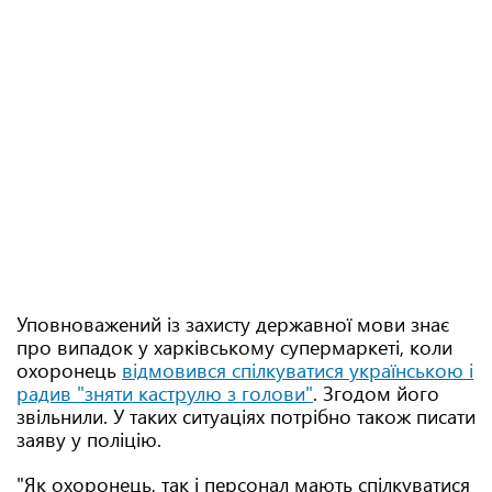
Уповноважений із захисту державної мови знає
про випадок у харківському супермаркеті, коли
охоронець
відмовився спілкуватися українською і
радив "зняти каструлю з голови"
. Згодом його
звільнили. У таких ситуаціях потрібно також писати
заяву у поліцію.
"Як охоронець, так і персонал мають спілкуватися