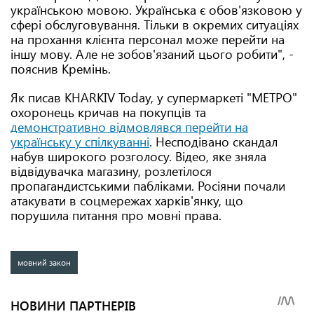
українською мовою. Українська є обов'язковою у
сфері обслуговування. Тільки в окремих ситуаціях
на прохання клієнта персонал може перейти на
іншу мову. Але не зобов'язаний цього робити", -
пояснив Кремінь.
Як писав KHARKIV Today,
у супермаркеті "МЕТРО"
охоронець кричав на покупців та
демонстративно відмовлявся перейти на
українську у спілкуванні
. Несподівано скандал
набув широкого розголосу. Відео, яке зняла
відвідувачка магазину, розлетілося
пропагандистськими пабліками. Росіяни почали
атакувати в соцмережах харків'янку, що
порушила питання про мовні права.
мовний закон