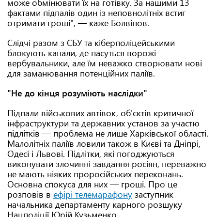
може обмінювати їх на готівку. За нашими 13
фактами підпалів один із неповнолітніх встиг
отримати гроші", — каже Болвінов.
Слідчі разом з СБУ та кіберполіцейськими
блокують канали, де пасуться ворожі
вербувальники, але їм неважко створювати нові
для заманювання потенційних паліїв.
"Не до кінця розуміють наслідки"
Підпали військових автівок, об'єктів критичної
інфраструктури та державних установ за участю
підлітків — проблема не лише Харківської області.
Малолітніх паліїв ловили також в Києві та Дніпрі,
Одесі і Львові. Підлітки, які погоджуються
виконувати злочинні завдання росіян, переважно
не мають ніяких проросійських переконань.
Основна спокуса для них — гроші. Про це
розповів в
ефірі телемарафону
заступник
начальника департаменту карного розшуку
Нацполіції Юрій Кузьменко.