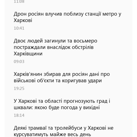
11:08
Дрон росіян влучив поблизу станції метро у
Харкові
10:41
Двоє людей загинули та восьмеро
постраждали внаслідок обстрілів
Харківщини
09:03
Харків’янин збирав для росіян дані про
військові об’єкти та коригував удари
19:25
У Харкові та області прогнозують град і
шквали: якою буде погода у вихідні
18:14
Деякі трамваї та тролейбуси у Харкові не
курсуватимуть майже весь день