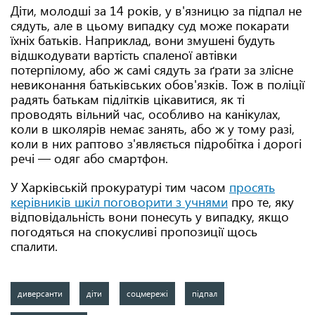
Діти, молодші за 14 років, у в'язницю за підпал не
сядуть, але в цьому випадку суд може покарати
їхніх батьків. Наприклад, вони змушені будуть
відшкодувати вартість спаленої автівки
потерпілому, або ж самі сядуть за ґрати за злісне
невиконання батьківських обов'язків. Тож в поліції
радять батькам підлітків цікавитися, як ті
проводять вільний час, особливо на канікулах,
коли в школярів немає занять, або ж у тому разі,
коли в них раптово з'являється підробітка і дорогі
речі — одяг або смартфон.
У Харківській прокуратурі тим часом
просять
керівників шкіл поговорити з учнями
про те, яку
відповідальність вони понесуть у випадку, якщо
погодяться на спокусливі пропозиції щось
спалити.
диверсанти
діти
соцмережі
підпал