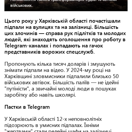
військових.
Цього року у Харківській області почастішали
підпали на вулицях та на залізниці. Більшість
цих злочинів — справа рук підлітків та молодих
людей, які знаходять оголошення про роботу в
Telegram
-каналах і попадають на гачок
представників ворожих спецслужб.
Пропонують кілька тисяч доларів і змушують
знімати підпали на відео. У 2024-му році на
Харківщині зловмисники підпалили близько 50
військових автівок. Більшість паліїв — не ідейні
"путіністи", а звичайні молоді люди в пошуках
заробітку або навіть школярі.
Пастки в Telegram
У Харківській області 12-х неповнолітніх
підозрюють в умисних підпалах. Їхніми
"жертвами" стали релейні шафи на залізниці,