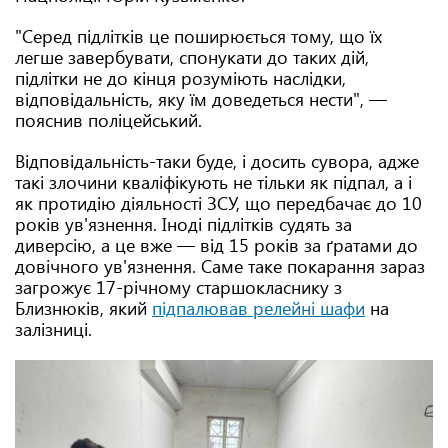
"Серед підлітків це поширюється тому, що їх
легше завербувати, спонукати до таких дій,
підлітки не до кінця розуміють наслідки,
відповідальність, яку їм доведеться нести", —
пояснив поліцейський.
Відповідальність-таки буде, і досить сувора, адже
такі злочини кваліфікують не тільки як підпал, а і
як протидію діяльності ЗСУ, що передбачає до 10
років ув'язнення. Іноді підлітків судять за
диверсію, а це вже — від 15 років за ґратами до
довічного ув'язнення. Саме таке покарання зараз
загрожує 17-річному старшокласнику з
Близнюків, який
підпалював релейні шафи
на
залізниці.