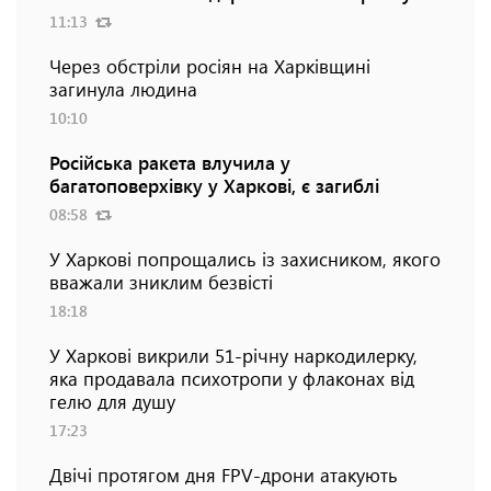
11:13
Через обстріли росіян на Харківщині
загинула людина
10:10
Російська ракета влучила у
багатоповерхівку у Харкові, є загиблі
08:58
У Харкові попрощались із захисником, якого
вважали зниклим безвісті
18:18
У Харкові викрили 51-річну наркодилерку,
яка продавала психотропи у флаконах від
гелю для душу
17:23
Двічі протягом дня FPV-дрони атакують