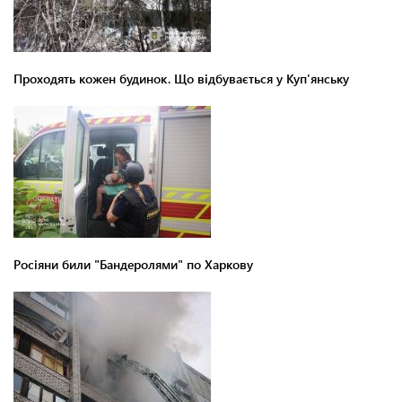
Проходять кожен будинок. Що відбувається у Куп'янську
Росіяни били "Бандеролями" по Харкову