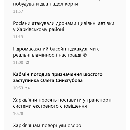
побудувати два падел-корти
11:57
Росіяни атакували дронами цивільні автівки
у Харківському районі
11:13
Гідромасажний басейн і джакузі: чи є
реальні відмінності насправді ℗
11:00
Кабмін погодив призначення шостого
заступника Олега Синєгубова
10:53
Харків'яни просять поставити у транспорті
системи екстреного сповіщення
10:28
Харків'янам повернули озеро