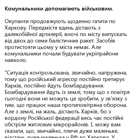
Комунальники допомагають військовим.
Окупанти продовжують щоденно гатити по
Харкову. Передмістя вдень дістають з
далекобійної артилерії, вночі по місту випускать
від двох до семи балістичних ракет. Засобів
протистояти цьому у міста немає. Але
комунальники почали будувати укріпрайони
навколо.
"Ситуація контрольована, звичайно, напружена,
тому що російський агресор постійно третирує
Харків, постійно йдуть бомбардування.
Бомбардування йдуть із землі, тому що з повітря
сьогодні вони не можуть це зробити, у зв'язку з
тим, що працює наша протиповітряна оборона.
Але з землі, на жаль, дістають Харків, бо з
кордону Російської федерації весь час постійні
обстріли житлових мікрорайонів. І, можу вам
сказати, що, звичайно, плече дуже маленьке,
відстань дуже маленька у РФ до Харкова. У