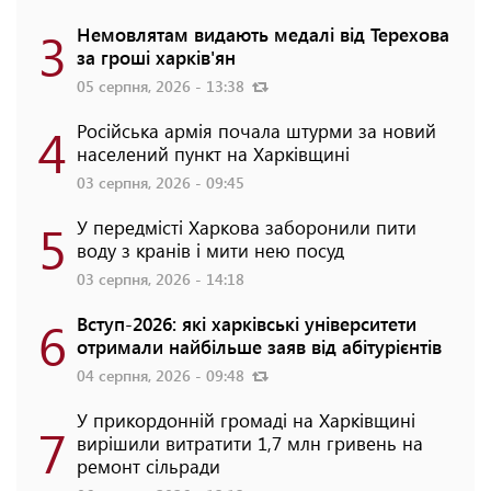
3
Немовлятам видають медалі від Терехова
за гроші харків'ян
05 серпня, 2026 - 13:38
4
Російська армія почала штурми за новий
населений пункт на Харківщині
03 серпня, 2026 - 09:45
5
У передмісті Харкова заборонили пити
воду з кранів і мити нею посуд
03 серпня, 2026 - 14:18
6
Вступ-2026: які харківські університети
отримали найбільше заяв від абітурієнтів
04 серпня, 2026 - 09:48
У прикордонній громаді на Харківщині
7
вирішили витратити 1,7 млн гривень на
ремонт сільради