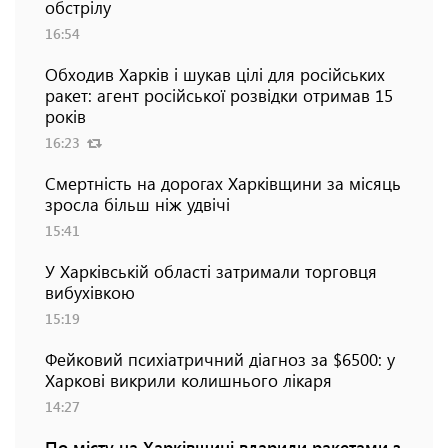
обстрілу
16:54
Обходив Харків і шукав цілі для російських
ракет: агент російської розвідки отримав 15
років
16:23
Смертність на дорогах Харківщини за місяць
зросла більш ніж удвічі
15:41
У Харківській області затримали торговця
вибухівкою
15:19
Фейковий психіатричний діагноз за $6500: у
Харкові викрили колишнього лікаря
14:27
По місту на Харківщині вдарили ракетами з