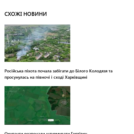
СХОЖІ НОВИНИ
Російська піхота почала забігати до Білого Колодязя та
просунулась на півночі і сході Харківщині
Окупанти розпочали штурмувати Гоптівку