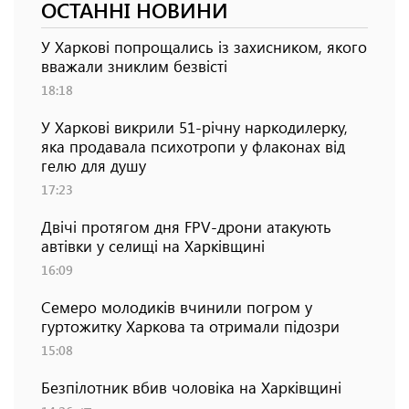
ОСТАННІ НОВИНИ
У Харкові попрощались із захисником, якого
вважали зниклим безвісті
18:18
У Харкові викрили 51-річну наркодилерку,
яка продавала психотропи у флаконах від
гелю для душу
17:23
Двічі протягом дня FPV-дрони атакують
автівки у селищі на Харківщині
16:09
Семеро молодиків вчинили погром у
гуртожитку Харкова та отримали підозри
15:08
Безпілотник вбив чоловіка на Харківщині