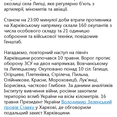
околиці села Липці, яке регулярно б'ють з
артилерії, мінометів та авіації.
Станом на 23:00 минулої доби втрати противника
на Харківському напрямку склали 160 окупантів з
числа особового складу та 21 одиницю
озброєння та військової техніки, повідомив
Генштаб.
Нагадаємо, повторний наступ на північ
Харківщини розпочався 10 травня. Ворог протис
оборону ЗСУ на двох напрямках, Вовчанському
та Липецькому. Окуповано понад 10 сіл: Гатище,
Огірцеве, Плетенівка, Стрілеча, Пильна,
Олійникове, Красне, Мороховецб, Лук'янці,
Борисівка, частково Глибоке. За даними аналітиків
Інституту вивчення війни, росіяни захопили
територію вглиб України на вісім кілометрів. 16
травня Президент України
Володимир Зеленський
провів Ставку
у Харкові, де обговорили
подальший захист Харківщини.