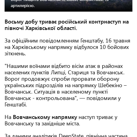
артилерією.
Восьму добу триває російський контрнаступ на
півночі Харківської області.
За офіційним повідомленням Генштабу, 16 травня
на Харківському напрямку відбулося 10 бойових
зіткнень.
"Нашими воїнами відбито вісім атак в районах
населених пунктів Липці, Стариця та Вовчанськ.
Ворог продовжує спроби прорвати оборону
українських підрозділів на напрямку Шебекіно –
Вовчанськ. Ситуація в населеному пункті
Вовчанськ - контрольована", — повідомили у
Генштабі.
На
Вовчанському напрямку
наступ триває у
Вовчанську та західніше міста.
За даними аналітиків DeepState, північна частина