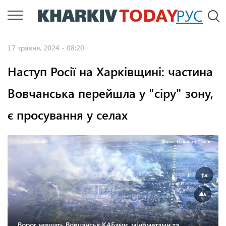
Перейти
РУС
П
до
основного
17 травня, 2024 - 08:20
вмісту
Наступ Росії на Харківщині: частина
Вовчанська перейшла у "сіру" зону,
є просування у селах
Фото: Тг-канал "Тиск".
Ворог нищить Вовчанськ КАБами, мінометами та