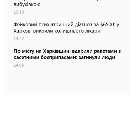
вибухівкою
15:19
Фейковий психіатричний діагноз за $6500: у
Харкові викрили колишнього лікаря
14:27
По місту на Харківщині вдарили ракетами з
касетними боєприпасами: загинули люди
14:05