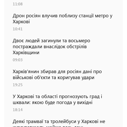
11:08
Дрон росіян влучив поблизу станції метро у
Харкові
10:41
Двоє людей загинули та восьмеро
постраждали внаслідок обстрілів
Харківщини
09:03
Харків’янин збирав для росіян дані про
військові об’єкти та коригував удари
19:25
У Харкові та області прогнозують град і
шквали: якою буде погода у вихідні
18:14
Деякі трамваї та тролейбуси у Харкові не
курсуватимуть майже весь день