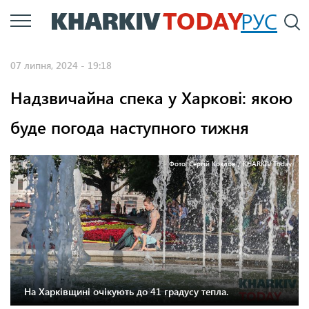
Перейти
РУС
П
до
основного
07 липня, 2024 - 19:18
вмісту
Надзвичайна спека у Харкові: якою
буде погода наступного тижня
Фото: Сергій Козлов / KHARKIV Today
На Харківщині очікують до 41 градусу тепла.