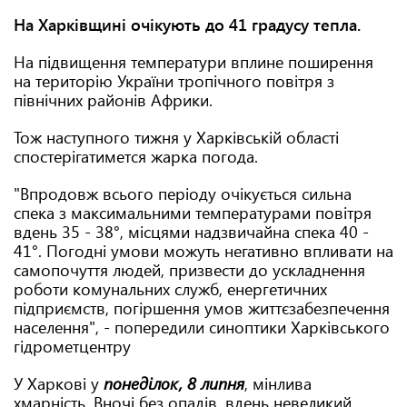
На Харківщині очікують до 41 градусу тепла.
На підвищення температури вплине поширення
на територію України тропічного повітря з
північних районів Африки.
Тож наступного тижня у Харківській області
спостерігатимется жарка погода.
"Впродовж всього періоду очікується сильна
спека з максимальними температурами повітря
вдень 35 - 38°, місцями надзвичайна спека 40 -
41°. Погодні умови можуть негативно впливати на
самопочуття людей, призвести до ускладнення
роботи комунальних служб, енергетичних
підприємств, погіршення умов життєзабезпечення
населення", - попередили синоптики Харківського
гідрометцентру
У Харкові у
понеділок, 8 липня
, мінлива
хмарність. Вночі без опадів, вдень невеликий