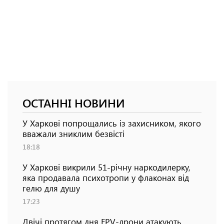
ОСТАННІ НОВИНИ
У Харкові попрощались із захисником, якого
вважали зниклим безвісті
18:18
У Харкові викрили 51-річну наркодилерку,
яка продавала психотропи у флаконах від
гелю для душу
17:23
Двічі протягом дня FPV-дрони атакують