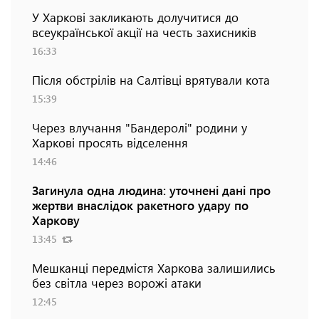
У Харкові закликають долучитися до
всеукраїнської акції на честь захисників
16:33
Після обстрілів на Салтівці врятували кота
15:39
Через влучання "Бандеролі" родини у
Харкові просять відселення
14:46
Загинула одна людина: уточнені дані про
жертви внаслідок ракетного удару по
Харкову
13:45
Мешканці передмістя Харкова залишились
без світла через ворожі атаки
12:45