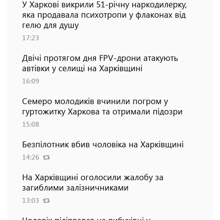
У Харкові викрили 51-річну наркодилерку,
яка продавала психотропи у флаконах від
гелю для душу
17:23
Двічі протягом дня FPV-дрони атакують
автівки у селищі на Харківщині
16:09
Семеро молодиків вчинили погром у
гуртожитку Харкова та отримали підозри
15:08
Безпілотник вбив чоловіка на Харківщині
14:26
На Харківщині оголосили жалобу за
загиблими залізничниками
13:03
Чоловік підірвався на вибухівці у