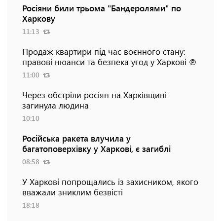
Росіяни били трьома "Бандеролями" по
Харкову
11:13
Продаж квартири під час воєнного стану:
правові нюанси та безпека угод у Харкові ℗
11:00
Через обстріли росіян на Харківщині
загинула людина
10:10
Російська ракета влучила у
багатоповерхівку у Харкові, є загиблі
08:58
У Харкові попрощались із захисником, якого
вважали зниклим безвісті
18:18