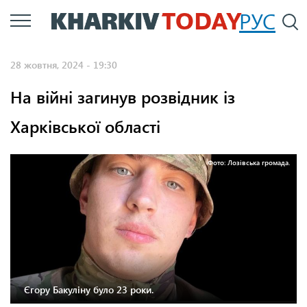
Перейти
РУС
П
до
основного
28 жовтня, 2024 - 19:30
вмісту
На війні загинув розвідник із
Харківської області
Фото: Лозівська громада.
Єгору Бакуліну було 23 роки.