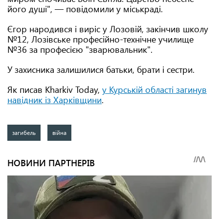
його душі", — повідомили у міськраді.
Єгор народився і виріс у Лозовій, закінчив школу
№12, Лозівське професійно-технічне училище
№36 за професією "зварювальник".
У захисника залишилися батьки, брати і сестри.
Як писав Kharkiv Today,
у Курській області загинув
навідник із Харківщини
.
загибель
війна