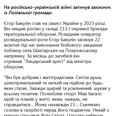
На російсько-українській війні загинув захисник
із Лозівської громади.
Єгор Бакулін став на захист України у 2023 році.
Він нищив росіян у складі 113-ї окремої бригади
територіальної оборони. Розвідник-оператор
розвідувальної роти Єгор Бакулін загинув 22
жовтня під час виконання бойового завдання
поблизу села Шахтарське на Покровському
напрямку. За місяць до загибелі він
отримав "Лицарський хрест" від міністра
оборони.
"Він був добрим і життєрадісним. Світла душа,
цілеспрямований та легкий на підйом до будь-
яких справ. Завжди щирий та усміхнений, шукав у
всьому позитив. Полюбляв спорт. Мав багато
мрій та планів у житті, яким, нажаль, не
справдитися… Йому назавжди 23… Схиляємо
голови в скорботі перед його подвигом. Нехай з
миром спочиває Воїн Світла. Царство небесне