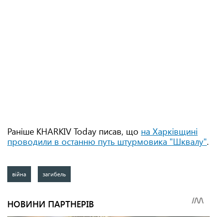
Раніше KHARKIV Today писав, що
на Харківщині
проводили в останню путь штурмовика "Шквалу"
.
війна
загибель