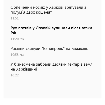
Обпечений носик: у Харкові врятували з
полум`я двох кошенят
11:51
Рух потягів у Лозовій зупинили після атаки
РФ
11:20
Росіяни скинули "Бандероль" на Балаклію
10:53
У бізнесмена забрали десятки гектарів землі
на Харківщині
10:22