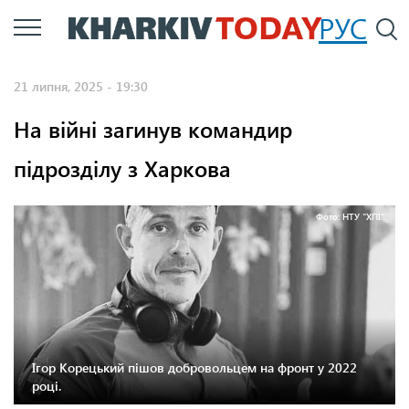
Перейти
РУС
П
до
основного
21 липня, 2025 - 19:30
вмісту
На війні загинув командир
підрозділу з Харкова
Фото: НТУ "ХПІ".
Ігор Корецький пішов добровольцем на фронт у 2022
році.