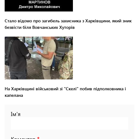
Стало відомо про загибель захисника з Харківщини, який зник
безвісти біля Вовчанських Хуторів
На Харківщині військовий зі "Скелі" побив підполковника і
капелана
Ім'я
Коментар