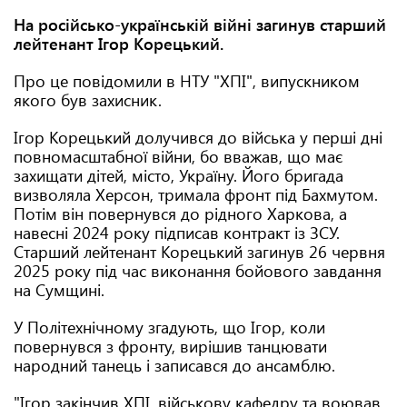
На російсько-українській війні загинув старший
лейтенант Ігор Корецький.
Про це повідомили в НТУ "ХПІ", випускником
якого був захисник.
Ігор Корецький долучився до війська у перші дні
повномасштабної війни, бо вважав, що має
захищати дітей, місто, Україну. Його бригада
визволяла Херсон, тримала фронт під Бахмутом.
Потім він повернувся до рідного Харкова, а
навесні 2024 року підписав контракт із ЗСУ.
Старший лейтенант Корецький загинув 26 червня
2025 року під час виконання бойового завдання
на Сумщині.
У Політехнічному згадують, що Ігор, коли
повернувся з фронту, вирішив танцювати
народний танець і записався до ансамблю.
"Ігор закінчив ХПІ, військову кафедру та воював