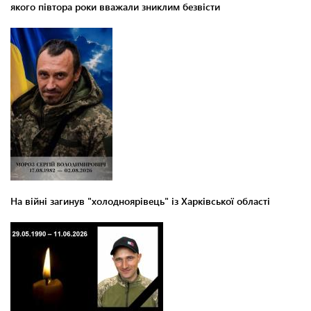
якого півтора роки вважали зниклим безвісти
На війні загинув "холодноярівець" із Харківської області