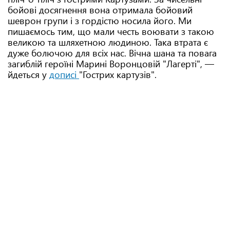
бойові досягнення вона отримала бойовий
шеврон групи і з гордістю носила його. Ми
пишаємось тим, що мали честь воювати з такою
великою та шляхетною людиною. Така втрата є
дуже болючою для всіх нас. Вічна шана та повага
загиблій героїні Марині Воронцовій "Лагерті", —
йдеться у
дописі
"Гострих картузів".