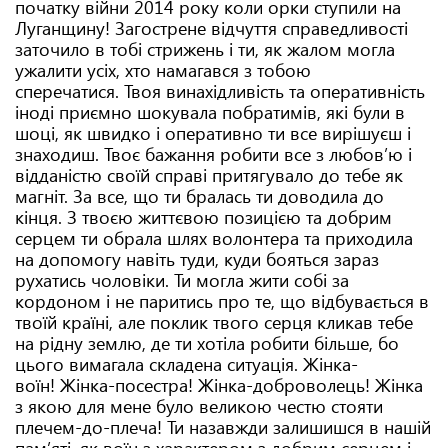
початку війни 2014 року коли орки ступили на
Луганщину! Загострене відчуття справедливості
заточило в тобі стрижень і ти, як жалом могла
ужалити усіх, хто намагався з тобою
сперечатися. Твоя винахідливість та оперативність
іноді приємно шокувала побратимів, які були в
шоці, як швидко і оперативно ти все вирішуєш і
знаходиш. Твоє бажання робити все з любовʼю і
відданістю своїй справі притягувало до тебе як
магніт. За все, що ти бралась ти доводила до
кінця. З твоєю життєвою позицією та добрим
серцем ти обрала шлях волонтера та приходила
на допомогу навіть туди, куди бояться зараз
рухатись чоловіки. Ти могла жити собі за
кордоном і не паритись про те, що відбувається в
твоїй країні, але поклик твого серця кликав тебе
на рідну землю, де ти хотіла робити більше, бо
цього вимагала складена ситуація. Жінка-
воїн! Жінка-посестра! Жінка-доброволець! Жінка
з якою для мене було великою честю стояти
плечем-до-плеча! Ти назавжди залишишся в нашій