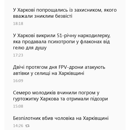
У Харкові попрощались із захисником, якого
вважали зниклим безвісті
18:18
У Харкові викрили 51-річну наркодилерку,
яка продавала психотропи у флаконах від
гелю для душу
17:23
Двічі протягом дня FPV-дрони атакують
автівки у селищі на Харківщині
16:09
Семеро молодиків вчинили погром у
гуртожитку Харкова та отримали підозри
15:08
Безпілотник вбив чоловіка на Харківщині
14:26