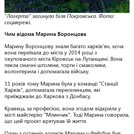
"Лагерта" загинула біля Покровська. Фото:
соцмережі.
Чим відома Марина Воронцова
Марину Воронцову знали багато харків'ян, хоча
вона переїхала до міста у 2014 році з
окупованого міста Кіровськ на Луганщині. Вона
пекла смачні штолени, торти і смаколики,
волонтерила і допомагала війську.
11 років тому Марина була у команді "Станції
Харків", допомагала переселенцям, які
приїжджали до Харкова з Донбасу.
Кравець за професією, вона згодом відкрила у
місті майстерію "Млинчик". Тоді Марина говорила,
що цей проєкт врятував їй життя.
Один з останніх дописів Марини у Фейсбук був