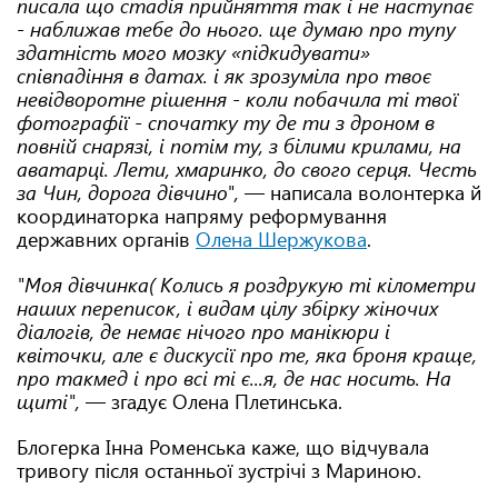
писала що стадія прийняття так і не наступає
- наближав тебе до нього. ще думаю про тупу
здатність мого мозку «підкидувати»
співпадіння в датах. і як зрозуміла про твоє
невідворотне рішення - коли побачила ті твої
фотографії - спочатку ту де ти з дроном в
повній снарязі, і потім ту, з білими крилами, на
аватарці. Лети, хмаринко, до свого серця. Честь
за Чин, дорога дівчино",
— написала волонтерка й
координаторка напряму реформування
державних органів
Олена Шержукова
.
"Моя дівчинка( Колись я роздрукую ті кілометри
наших переписок, і видам цілу збірку жіночих
діалогів, де немає нічого про манікюри і
квіточки, але є дискусії про те, яка броня краще,
про такмед і про всі ті є...я, де нас носить. На
щиті",
— згадує Олена Плетинська.
Блогерка Інна Роменська каже, що відчувала
тривогу після останньої зустрічі з Мариною.