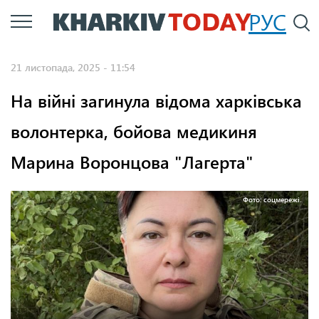
Перейти
РУС
П
до
основного
21 листопада, 2025 - 11:54
вмісту
На війні загинула відома харківська
волонтерка, бойова медикиня
Марина Воронцова "Лагерта"
Фото: соцмережі.