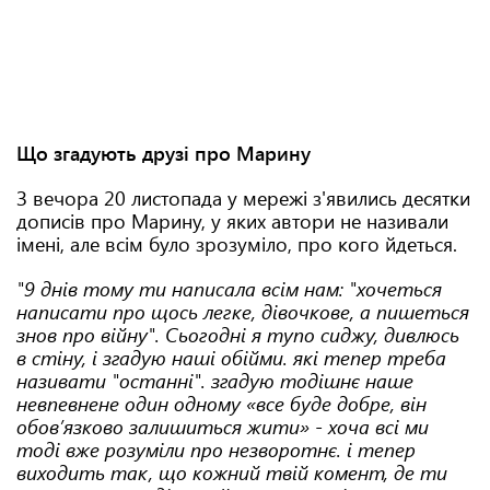
Що згадують друзі про Марину
З вечора 20 листопада у мережі з'явились десятки
дописів про Марину, у яких автори не називали
імені, але всім було зрозуміло, про кого йдеться.
"9 днів тому ти написала всім нам: "хочеться
написати про щось легке, дівочкове, а пишеться
знов про війну". Сьогодні я тупо сиджу, дивлюсь
в стіну, і згадую наші обійми. які тепер треба
називати "останні". згадую тодішнє наше
невпевнене один одному «все буде добре, він
обовʼязково залишиться жити» - хоча всі ми
тоді вже розуміли про незворотнє. і тепер
виходить так, що кожний твій комент, де ти