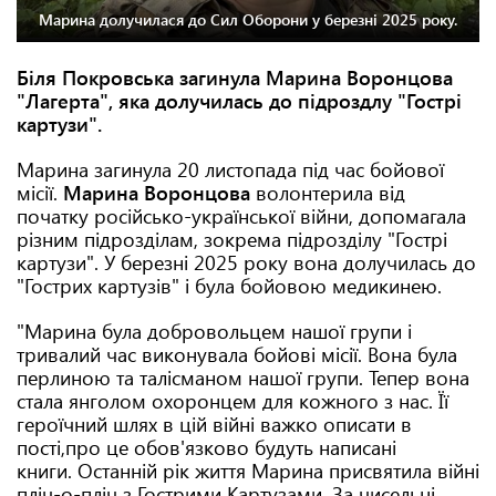
Марина долучилася до Сил Оборони у березні 2025 року.
Біля Покровська загинула Марина Воронцова
"Лагерта", яка долучилась до підроздлу "Гострі
картузи".
Марина загинула 20 листопада під час бойової
місії.
Марина Воронцова
волонтерила від
початку російсько-української війни, допомагала
різним підрозділам, зокрема підрозділу "Гострі
картузи". У березні 2025 року вона долучилась до
"Гострих картузів" і була бойовою медикинею.
"Марина була добровольцем нашої групи і
тривалий час виконувала бойові місії. Вона була
перлиною та талісманом нашої групи. Тепер вона
стала янголом охоронцем для кожного з нас. Її
героїчний шлях в цій війні важко описати в
пості,про це обов'язково будуть написані
книги. Останній рік життя Марина присвятила війні
пліч-о-пліч з Гострими Картузами. За чисельні