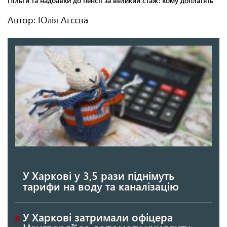
Автор: Юлія Агєєва
У Харкові у 3,5 рази піднімуть
тарифи на воду та каналізацію
У Харкові затримали офіцера