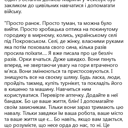
закликом до цивільних навчатися і допомагати
війську.
"Просто ранок. Просто туман, та можна було
вийти. Просто хробацька оптика на покинутому
городику в мирному, колись, українському селі
під Покровськом. Селі, де жінку, власними руками
яка потім поховала свого сина, кілька разів
просила поїхати…. Я вже писала про це безліч
разів. Орки вчаться. Дуже швидко. Вони пхнуть
вперед, не звертаючи увагу на гори втраченого
мʼяса. Вони змінюються та пристосовуються. І
знищують все на своєму шляху. Будь ласка, люди,
пройдіть такмед, купіть турнікет, та покладіть його
в кишеню та машину. Навчиться ним
користуватися. Перевірте аптечку. Додайте в неї
бандаж. Бо це ваше життя, блін! І допомагайте
своім захисникам. Тільки вони зараз тримають цю
навалу. Тільки завдяки їм ваша робота, ваше місто
та ваше життя ще є… Бо навіть, якщо вам здається,
що розумієте, що несе орда до нас, то ні. Це