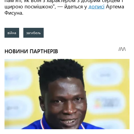
памʼяті, як воїн з характером з добрим серцем і
щирою посмішкою", — йдеться у
дописі
Артема
Фисуна.
війна
загибель