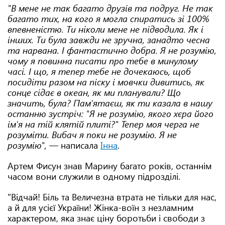
"В мене не так багато друзів та подруг. Не так
багато тих, на кого я могла спиратись зі 100%
впевненістю. Ти ніколи мене не підводила. Як і
інших. Ти була завжди не зручна, занадто чесна
та нарвана. І фантастично добра. Я не розумію,
чому я повинна писати про тебе в минулому
часі. І що, я тепер тебе не дочекаюсь, щоб
посидіти разом на піску і мовчки дивитись, як
сонце сідає в океан, як ми планували? Що
значить, була? Пам'ятаєш, як ти казала в нашу
останню зустріч: "Я не розумію, якого хєра його
ім'я на тій клятій плиті?" Тепер моя черга не
розуміти. Вибач я поки не розумію. Я не
розумію",
— написала
Інна
.
Артем Фисун знав Марину багато років, останнім
часом вони служили в одному підрозділі.
"Відчай! Біль та Величезна втрата не тільки для нас,
а й для усієї України! Жінка-воїн з незламним
характером, яка знає ціну боротьби і свободи з