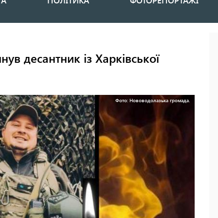
НА
ПОЛІТИКА
ФОТОРЕПОРТАЖІ
ув десантник із Харківської
Фото: Нововодолазька громада.