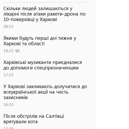
Скільки людей залишаються у
лікарні після атаки ракети-дрона по
10-поверхівці у Харкові
08:55
Якими будуть перші дні тижня у
Харкові та області
18:22
Харківські музиканти приєдналися
до допомоги спецпризначенцям
17:19
У Харкові закликають долучитися до
всеукраїнської акції на честь
захисників
16:33
Після обстрілів на Салтівці
врятували кота
15:39