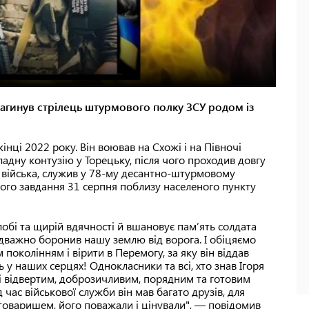
 загинув стрілець штурмового полку ЗСУ родом із
інці 2022 року. Він воював на Схожі і на Півночі
ладну контузію у Торецьку, після чого проходив довгу
о війська, служив у 78-му десантно-штурмовому
вого завдання 31 серпня поблизу населеного пункту
обі та щирій вдячності й вшановує пам’ять солдата
відважно боронив нашу землю від ворога. І обіцяємо
поколінням і вірити в Перемогу, за яку він віддав
у наших серцях! Однокласники та всі, хто знав Ігоря
і відвертим, доброзичливим, порядним та готовим
час військової служби він мав багато друзів, для
товаришем, його поважали і цінували", — повідомив