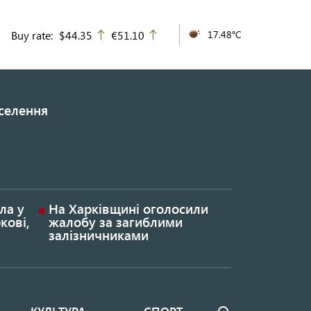
Buy rate:
$44.35
€51.10
17.48°C
up
up
дселення
ла у
На Харківщині оголосили
кові,
жалобу за загиблими
залізничниками