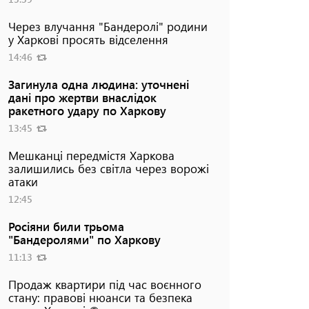
Через влучання "Бандеролі" родини
у Харкові просять відселення
14:46
Загинула одна людина: уточнені
дані про жертви внаслідок
ракетного удару по Харкову
13:45
Мешканці передмістя Харкова
залишились без світла через ворожі
атаки
12:45
Росіяни били трьома
"Бандеролями" по Харкову
11:13
Продаж квартири під час воєнного
стану: правові нюанси та безпека