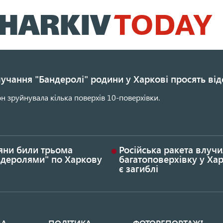
Перейти
до
основного
вмісту
учання "Бандеролі" родини у Харкові просять ві
н зруйнувала кілька поверхів 10-поверхівки.
яни били трьома
Російська ракета влучи
ндеролями" по Харкову
багатоповерхівку у Хар
є загиблі