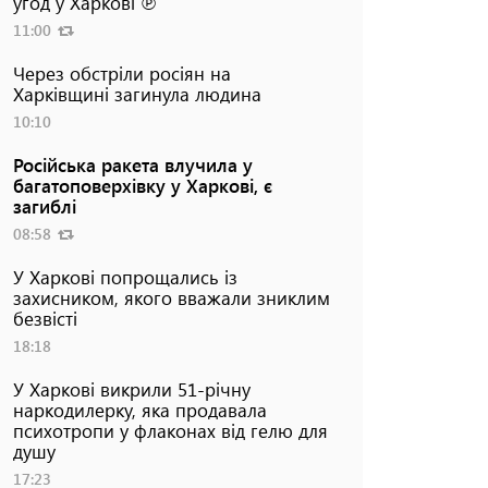
угод у Харкові ℗
11:00
Через обстріли росіян на
Харківщині загинула людина
10:10
Російська ракета влучила у
багатоповерхівку у Харкові, є
загиблі
08:58
У Харкові попрощались із
захисником, якого вважали зниклим
безвісті
18:18
У Харкові викрили 51-річну
наркодилерку, яка продавала
психотропи у флаконах від гелю для
душу
17:23