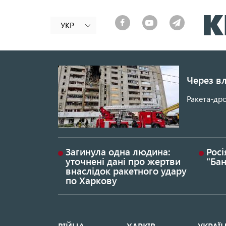
УКР
Через вл
Ракета-дро
Загинула одна людина:
Росі
уточнені дані про жертви
"Ба
внаслідок ракетного удару
по Харкову