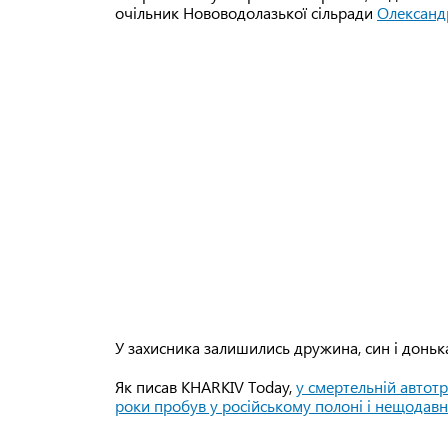
очільник Нововодолазької сільради
Олександ
У захисника залишились дружина, син і доньк
Як писав KHARKIV Tоday,
у смертельній автотр
роки пробув у російському полоні і нещодав