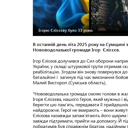
Ігорю Єлісєєву було 33 роки.
В останній день літа 2025 року на Сумщині
Нововодолазької громади Ігор Єлісєєв.
Ігор Єлісєєв долучився до Сил оборони наприк
України, у складі штурмової групи отримав ск
реабілітацію. Згодом він знову повернувся д
батальйоні і загинув під час виконання бойо
Малий Вистороп (Сумськв область).
"Нововодолазька громада схиляє голови в жал
Ігоря Єлісєєва, нашого Героя, який мужньо і 
берегти цю пам’ять, передавати її прийдешнім 
найдорожче. Герої не вмирають – вони живуть 
Єлісєєва назавжди запам’ятають його щирим 
завжди підтримати, прийти на допомогу. Й під 
побратимів був справжнім братом, надійним 