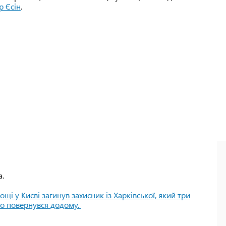
р Єсін
.
а.
ощі у Києві загинув захисник із Харківської, який три
но повернувся додому.