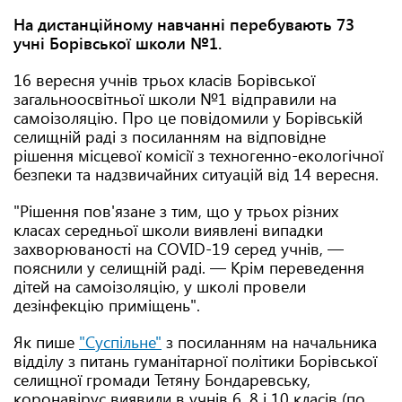
На дистанційному навчанні перебувають 73
учні Борівської школи №1.
16 вересня учнів трьох класів Борівської
загальноосвітньої школи №1 відправили на
самоізоляцію. Про це повідомили у Борівській
селищній раді з посиланням на відповідне
рішення місцевої комісії з техногенно-екологічної
безпеки та надзвичайних ситуацій від 14 вересня.
"Рішення пов'язане з тим, що у трьох різних
класах середньої школи виявлені випадки
захворюваності на COVID-19 серед учнів, —
пояснили у селищній раді. — Крім переведення
дітей на самоізоляцію, у школі провели
дезінфекцію приміщень".
Як пише
"Суспільне"
з посиланням на начальника
відділу з питань гуманітарної політики Борівської
селищної громади Тетяну Бондаревську,
коронавірус виявили в учнів 6, 8 і 10 класів (по