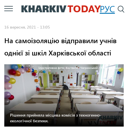
Перейти
РУС
П
до
основного
16 вересня, 2021 - 13:05
вмісту
На самоізоляцію відправили учнів
однієї зі шкіл Харківської області
Ілюстративне фото: Костянтин Чегринський / KHARKIV Today
Рішення прийняла місцева комісія з техногенно-
екологічної безпеки.