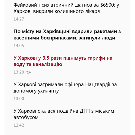
Фейковий психіатричний діагноз за $6500: у
Харкові викрили колишнього лікаря
14:27
По місту на Харківщині вдарили ракетами з
касетними боєприпасами: загинули люди
14:05
У Харкові у 3,5 рази піднімуть тарифи на
воду та каналізацію
13:20
У Харкові затримали офіцера Нацгвардії за
допомогу ухилянту
13:00
У Харкові сталася подвійна ДТП з міським
автобусом
12:42