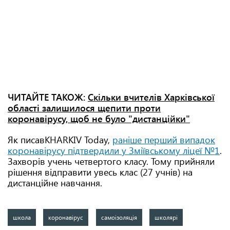
ЧИТАЙТЕ ТАКОЖ:
Скільки вчителів Харківської
області залишилося щепити проти
коронавірусу, щоб не було "дистанційки"
Як писавKHARKIV Today,
раніше перший випадок
коронавірусу підтвердили у Зміївському ліцеї №1
.
Захворів учень четвертого класу. Тому прийняли
рішення відправити увесь клас (27 учнів) на
дистанційне навчання.
школа
коронавірус
самоізоляція
школярі