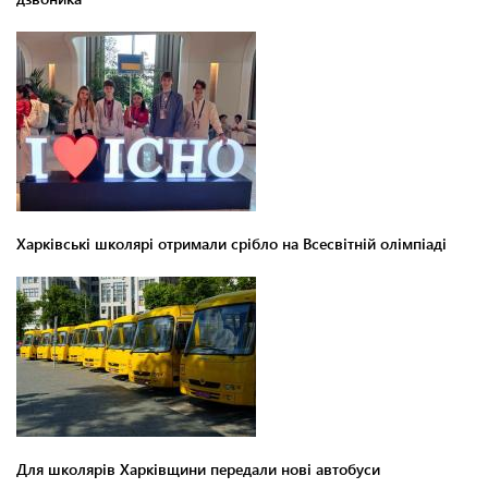
Харківські школярі отримали срібло на Всесвітній олімпіаді
Для школярів Харківщини передали нові автобуси