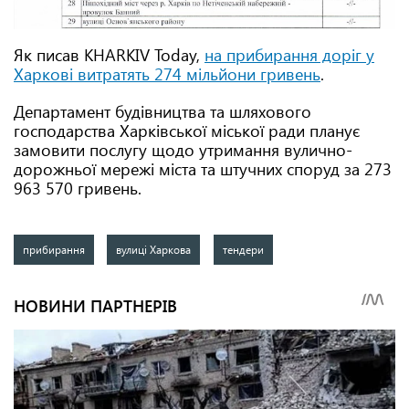
Як писав KHARKIV Today,
на прибирання доріг у
Харкові витратять 274 мільйони гривень
.
Департамент будівництва та шляхового
господарства Харківської міської ради планує
замовити послугу щодо утримання вулично-
дорожньої мережі міста та штучних споруд за 273
963 570 гривень.
прибирання
вулиці Харкова
тендери