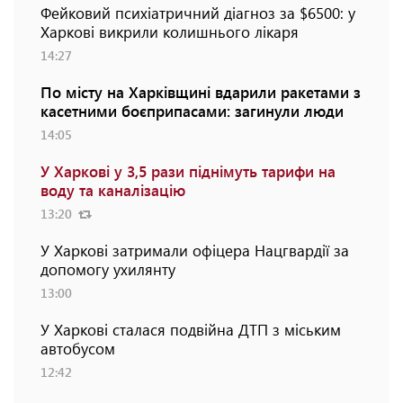
Фейковий психіатричний діагноз за $6500: у
Харкові викрили колишнього лікаря
14:27
По місту на Харківщині вдарили ракетами з
касетними боєприпасами: загинули люди
14:05
У Харкові у 3,5 рази піднімуть тарифи на
воду та каналізацію
13:20
У Харкові затримали офіцера Нацгвардії за
допомогу ухилянту
13:00
У Харкові сталася подвійна ДТП з міським
автобусом
12:42