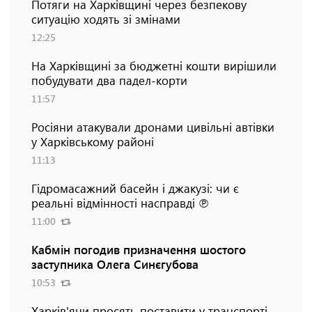
Потяги на Харківщині через безпекову
ситуацію ходять зі змінами
12:25
На Харківщині за бюджетні кошти вирішили
побудувати два падел-корти
11:57
Росіяни атакували дронами цивільні автівки
у Харківському районі
11:13
Гідромасажний басейн і джакузі: чи є
реальні відмінності насправді ℗
11:00
Кабмін погодив призначення шостого
заступника Олега Синєгубова
10:53
Харків'яни просять поставити у транспорті