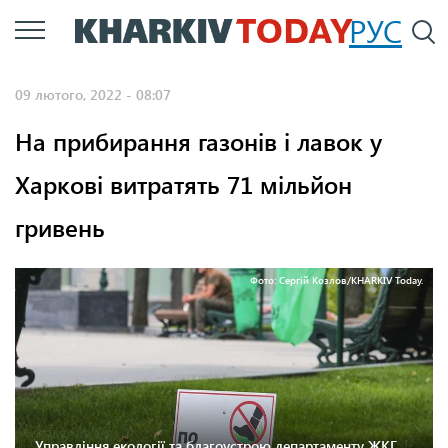
Перейти
РУС
П
до
основного
09 лютого, 2022 - 08:07
вмісту
На прибирання газонів і лавок у
Харкові витратять 71 мільйон
гривень
Фото: Сергій Козлов/KHARKIV Today.
Управління екології та благоустрою департаменту ЖКГ