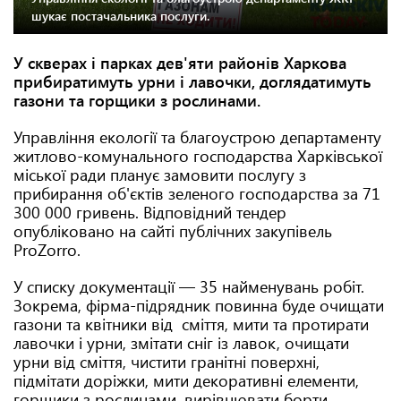
шукає постачальника послуги.
У скверах і парках дев'яти районів Харкова
прибиратимуть урни і лавочки, доглядатимуть
газони та горщики з рослинами.
Управління екології та благоустрою департаменту
житлово-комунального господарства Харківської
міської ради планує замовити послугу з
прибирання об'єктів зеленого господарства за 71
300 000 гривень. Відповідний тендер
опубліковано на сайті публічних закупівель
ProZorro.
У списку документації — 35 найменувань робіт.
Зокрема, фірма-підрядник повинна буде очищати
газони та квітники від сміття, мити та протирати
лавочки і урни, змітати сніг із лавок, очищати
урни від сміття, чистити гранітні поверхні,
підмітати доріжки, мити декоративні елементи,
горщики з рослинами, вирівнювати борти