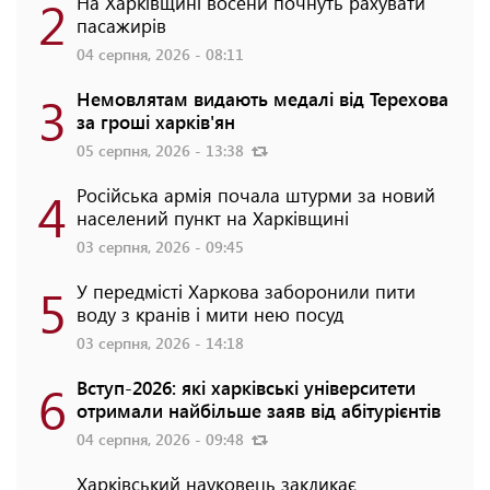
2
На Харківщині восени почнуть рахувати
пасажирів
04 серпня, 2026 - 08:11
3
Немовлятам видають медалі від Терехова
за гроші харків'ян
05 серпня, 2026 - 13:38
4
Російська армія почала штурми за новий
населений пункт на Харківщині
03 серпня, 2026 - 09:45
5
У передмісті Харкова заборонили пити
воду з кранів і мити нею посуд
03 серпня, 2026 - 14:18
6
Вступ-2026: які харківські університети
отримали найбільше заяв від абітурієнтів
04 серпня, 2026 - 09:48
Харківський науковець закликає