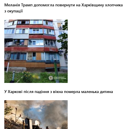
Меланія Трамп допомогла повернути на Харківщину хлопчика
з окупації
У Харкові після падіння з вікна померла маленька дитина