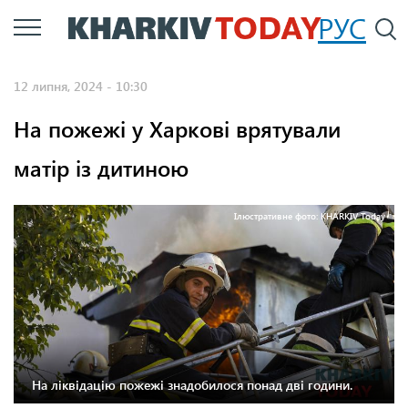
Перейти
РУС
П
до
основного
12 липня, 2024 - 10:30
вмісту
На пожежі у Харкові врятували
матір із дитиною
Ілюстративне фото: KHARKIV Today
На ліквідацію пожежі знадобилося понад дві години.