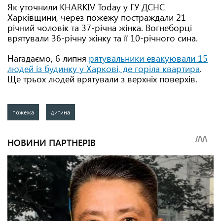
Як уточнили KHARKIV Today у ГУ ДСНС
Харківщини, через пожежу постраждали 21-
річний чоловік та 37-річна жінка. Вогнеборці
врятували 36-річну жінку та її 10-річного сина.
Нагадаємо, 6 липня
рятувальники евакуювали 15
людей із будинку у Харкові, де горіла квартира
.
Ще трьох людей врятували з верхніх поверхів.
пожежа
дитина