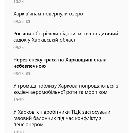
10:28
Харків'янам повернули озеро
09:55
Росіяни обстріляли підприємства та дитячий
садок у Харківській області
09:25
Через спеку траса на Харківщині стала
небезпечною
08:15
У громаді поблизу Харкова попрощаються з
водієм аеромобільної роти та морпіхом
19:30
У Харкові співробітники ТЦК застосували
газовий балончик під час конфлікту з
пенсіонером
19:20