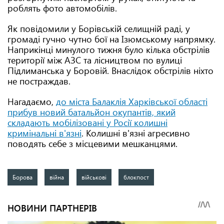
роблять фото автомобілів.
Як повідомили у Борівській селищній раді, у
громаді гучно чутно бої на Ізюмському напрямку.
Наприкінці минулого тижня було кілька обстрілів
території між АЗС та лісництвом по вулиці
Підлиманська у Боровій. Внаслідок обстрілів ніхто
не постраждав.
Нагадаємо,
до міста Балаклія Харківської області
прибув новий батальйон окупантів, який
складають мобілізовані у Росії колишні
кримінальні в'язні
. Колишні в'язні агресивно
поводять себе з місцевими мешканцями.
Борова
війна
військові
блокпост