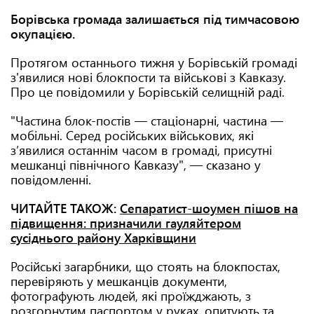
Борівська громада залишається під тимчасовою
окупацією.
Протягом останнього тижня у Борівській громаді
з'явилися нові блокпости та військові з Кавказу.
Про це повідомили у Борівській селищній раді.
"Частина блок-постів — стаціонарні, частина —
мобільні. Серед російських військових, які
з’явилися останнім часом в громаді, присутні
мешканці північного Кавказу", — сказано у
повідомленні.
ЧИТАЙТЕ ТАКОЖ:
Сепаратист-шоумен пішов на
підвищення: призначили гауляйтером
сусіднього району Харківщини
Російські загарбники, що стоять на блокпостах,
перевіряють у мешканців документи,
фотографують людей, які проїжджають, з
розгорнутим паспортом у руках, опитують та