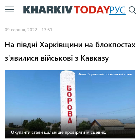
Перейти
РУС
П
до
основного
09 серпня, 2022 - 13:51
вмісту
На півдні Харківщини на блокпостах
з'явилися військові з Кавказу
Фото: Боровский поселковый совет
Окупанти стали щільніше провіряти місцевих.