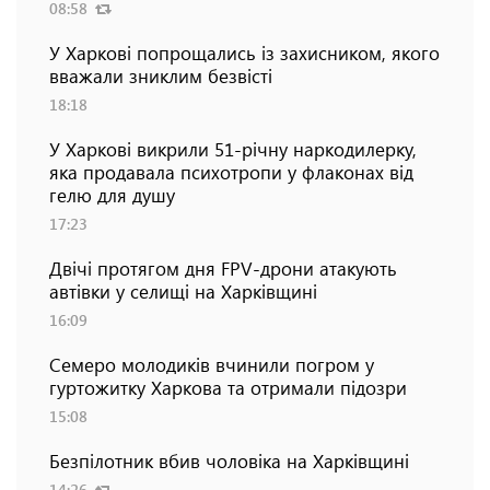
08:58
У Харкові попрощались із захисником, якого
вважали зниклим безвісті
18:18
У Харкові викрили 51-річну наркодилерку,
яка продавала психотропи у флаконах від
гелю для душу
17:23
Двічі протягом дня FPV-дрони атакують
автівки у селищі на Харківщині
16:09
Семеро молодиків вчинили погром у
гуртожитку Харкова та отримали підозри
15:08
Безпілотник вбив чоловіка на Харківщині
14:26