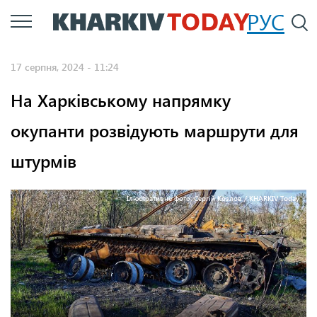
Перейти
РУС
П
до
основного
17 серпня, 2024 - 11:24
вмісту
На Харківському напрямку
окупанти розвідують маршрути для
штурмів
Ілюстративне фото: Сергій Козлов / KHARKIV Today