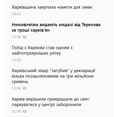
Харківщина закупила намети для зими
14:03
Немовлятам видають медалі від Терехова
за гроші харків'ян
13:38
Поїзд з Харкова став одним з
найпопулярніших улітку
13:10
Харківський лікар "загубив" у декларації
кілька позашляховиків на три мільйони
гривень
12:44
Харків вирішили прикрашати до свят:
паркуватися у центрі заборонили
11:56