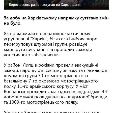
Ворог десять разів наступав на Харківщині.
За добу на Харківському напрямку суттєвих змін
не було.
Як повідомили в оперативно-тактичному
угрупованні "Харків", біля села Глибоке ворог
перегруповує штурмові групи, розвідує
маршрути висування та проводить заходи
логістичного забезпечення.
У районі Липців росіяни провели евакуаційні
заходи, нарощують систему зв'язку та підсилюють
штурмові групи 30-го мотострілецького
батальйону 7-го окремого мотострілецького
полку 11-го армійського корпусу. У місті
Вовчанськ проходить злагодження підрозділів 4-ї
добровольчої розвідувально-штурмової бригади
та 1009-го мотострілецького полку.
Учора на Харківському напрямку зафіксовано