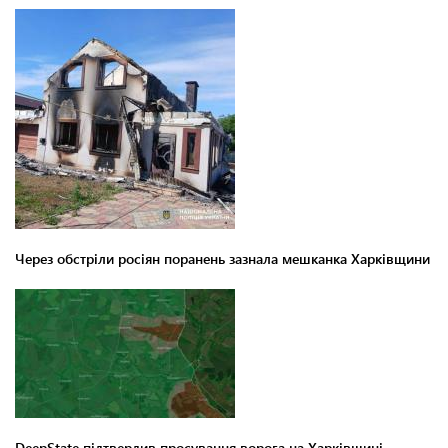
Через обстріли росіян поранень зазнала мешканка Харківщини
DeepState підтвердив просування ворога на Харківщині,