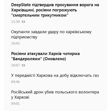
DeepState підтвердив просування ворога на
Харківщині, росіяни погрожують
"смертельним трикутником"
11:30
Окупанти завдали удару по харківському
підприємству
10:43
Росіяни атакували Харків чотирма
"Бандеролями" (Оновлено)
10:07
У передмісті Харкова на добу відключать газ
09:46
Російський дрон убив польського волонтера
у Харкові
09:01