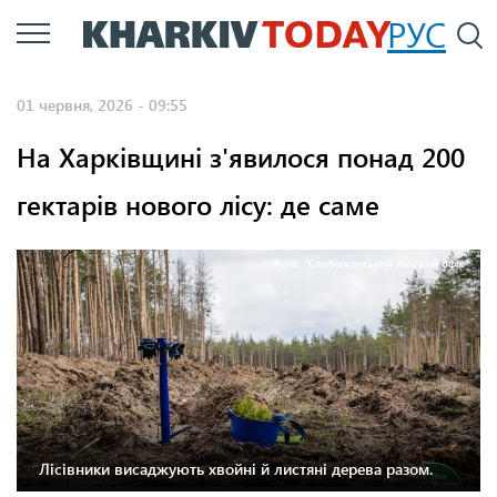
Перейти
РУС
П
до
основного
01 червня, 2026 - 09:55
вмісту
На Харківщині з'явилося понад 200
гектарів нового лісу: де саме
Фото: "Слобожанський лісовий офіс"
Лісівники висаджують хвойні й листяні дерева разом.