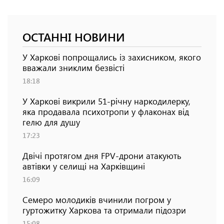
ОСТАННІ НОВИНИ
У Харкові попрощались із захисником, якого
вважали зниклим безвісті
18:18
У Харкові викрили 51-річну наркодилерку,
яка продавала психотропи у флаконах від
гелю для душу
17:23
Двічі протягом дня FPV-дрони атакують
автівки у селищі на Харківщині
16:09
Семеро молодиків вчинили погром у
гуртожитку Харкова та отримали підозри
15:08