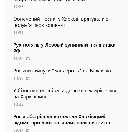
12:26
Обпечений носик: у Харкові врятували з
полум`я двох кошенят
11:51
Рух потягів у Лозовій зупинили після атаки
РФ
11:20
Росіяни скинули "Бандероль" на Балаклію
10:53
У бізнесмена забрали десятки гектарів землі
на Харківщині
10:22
Росія обстріляла вокзал на Харківщині —
відомо про двох загиблих залізничників
09:44