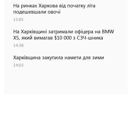
На ринках Харкова від початку літа
подешевшали овочі
15:05
На Харківщині затримали офіцера на BMW
Х5, який вимагав $10 000 з СЗЧ-шника
14:38
Харківщина закупила намети для зими
14:03