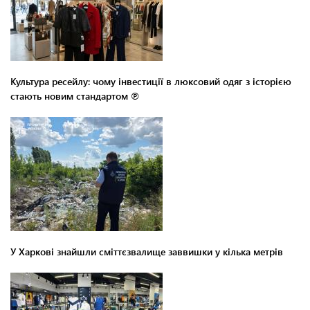
Культура ресейлу: чому інвестиції в люксовий одяг з історією
стають новим стандартом ℗
У Харкові знайшли сміттєзвалище заввишки у кілька метрів