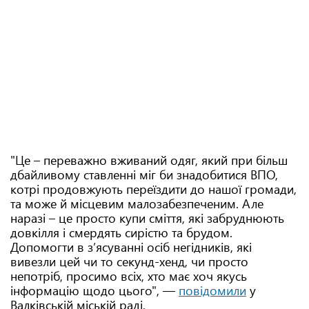
"Це – переважно вживаний одяг, який при більш
дбайливому ставленні міг би знадобитися ВПО,
котрі продовжують переїздити до нашої громади,
та може й місцевим малозабезпеченим. Але
наразі – це просто купи сміття, які забруднюють
довкілля і смердять сирістю та брудом.
Допомогти в з’ясуванні осіб негідників, які
вивезли цей чи то секунд-хенд, чи просто
непотріб, просимо всіх, хто має хоч якусь
інформацію щодо цього", —
повідомили
у
Валківській міській раді.