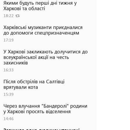
Якими будуть перші дні тижня у
Харкові та області
18:22
Харківські музиканти приєдналися
до допомоги спецпризначенцям
17:19
У Харкові закликають долучитися до
всеукраїнської акції на честь
захисників
16:33
Після обстрілів на Салтівці
врятували кота
15:39
Через влучання "Бандеролі" родини
у Харкові просять відселення
14:46
Загинула одна людина: уточнені