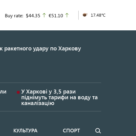
Buy rate:
$44.35
€51.10
17.48°C
up
up
к ракетного удару по Харкову
или
У Харкові у 3,5 рази
піднімуть тарифи на воду та
каналізацію
КУЛЬТУРА
СПОРТ
Пошук