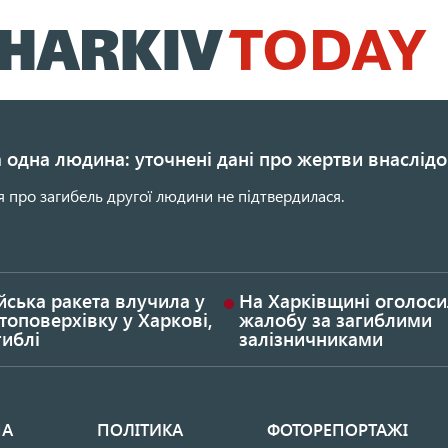
Перейти
до
основного
вмісту
 одна людина: уточнені дані про жертви внаслідо
 про загибель другої людини не підтвердилася.
йська ракета влучила у
На Харківщині оголос
топоверхівку у Харкові,
жалобу за загиблими
гиблі
залізничниками
НА
ПОЛІТИКА
ФОТОРЕПОРТАЖІ