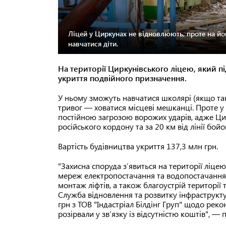
Ліцей у Циркунах не відновлюють, проте на йог
навчатися діти.
На території Циркунівського ліцею, який пі
укриття подвійного призначення.
У ньому зможуть навчатися школярі (якщо так
тривог — ховатися місцеві мешканці. Проте у 
постійною загрозою ворожих ударів, адже Цир
російського кордону та за 20 км від лінії бойо
Вартість будівництва укриття 137,3 млн грн.
"Захисна споруда з’явиться на території ліц
мереж електропостачання та водопостачання, к
монтаж ліфтів, а також благоустрій території
Служба відновлення та розвитку інфраструкту
грн з ТОВ "Індастріал Білдінг Груп" щодо реко
розірвали у зв’язку із відсутністю коштів", —