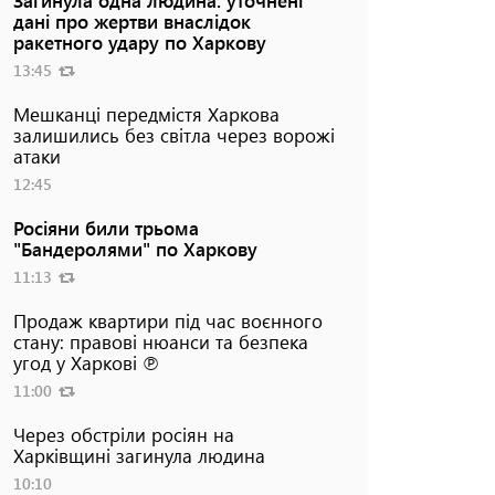
дані про жертви внаслідок
ракетного удару по Харкову
13:45
Мешканці передмістя Харкова
залишились без світла через ворожі
атаки
12:45
Росіяни били трьома
"Бандеролями" по Харкову
11:13
Продаж квартири під час воєнного
стану: правові нюанси та безпека
угод у Харкові ℗
11:00
Через обстріли росіян на
Харківщині загинула людина
10:10