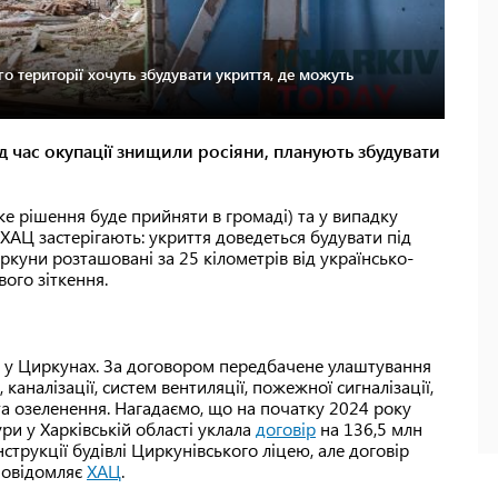
о території хочуть збудувати укриття, де можуть
д час окупації знищили росіяни, планують збудувати
е рішення буде прийняти в громаді) та у випадку
ХАЦ застерігають: укриття доведеться будувати під
куни розташовані за 25 кілометрів від українсько-
вого зіткення.
ею у Циркунах. За договором передбачене улаштування
аналізації, систем вентиляції, пожежної сигналізації,
 та озеленення. Нагадаємо, що на початку 2024 року
ри у Харківській області уклала
договір
на 136,5 млн
нструкції будівлі Циркунівського ліцею, але договір
 повідомляє
ХАЦ
.