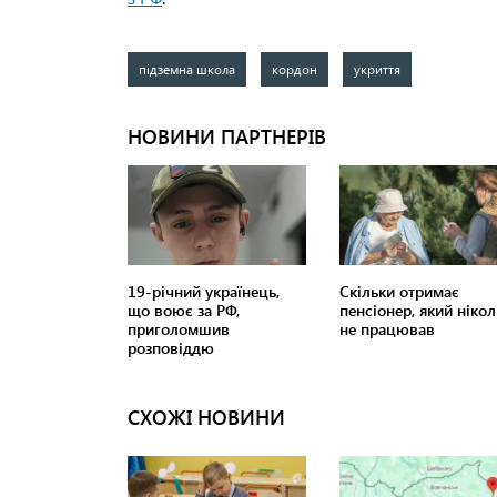
підземна школа
кордон
укриття
СХОЖІ НОВИНИ