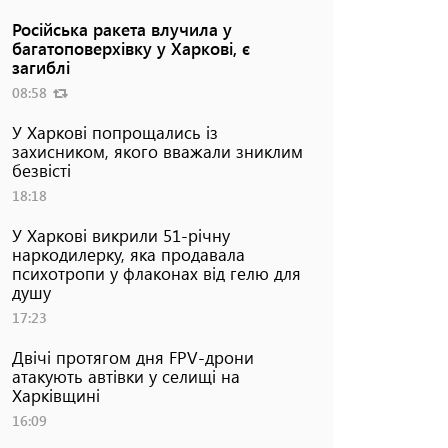
Російська ракета влучила у
багатоповерхівку у Харкові, є
загиблі
08:58
У Харкові попрощались із
захисником, якого вважали зниклим
безвісті
18:18
У Харкові викрили 51-річну
наркодилерку, яка продавала
психотропи у флаконах від гелю для
душу
17:23
Двічі протягом дня FPV-дрони
атакують автівки у селищі на
Харківщині
16:09