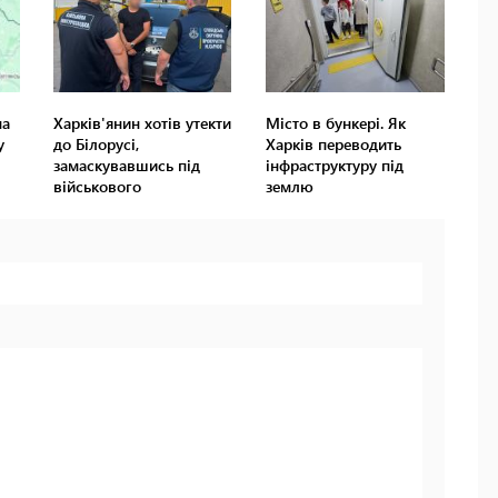
на
Харків'янин хотів утекти
Місто в бункері. Як
у
до Білорусі,
Харків переводить
замаскувавшись під
інфраструктуру під
військового
землю