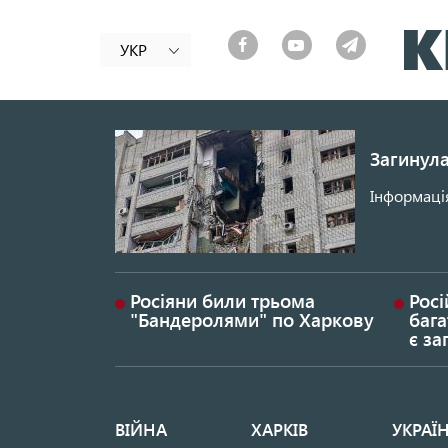
УКР
Загинула
Інформація
Росіяни били трьома
Росі
"Бандеролями" по Харкову
бага
є за
ВІЙНА
ХАРКІВ
УКРАЇ
Основная