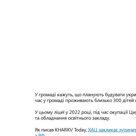
У громаді кажуть, що планують будувати укри
час у громаді проживають близько 300 дітей ш
У цьому ліцеї у 2022 році, під час окупації Ц
та обладнання освітнього закладу.
Як писав KHARKV Today,
ХАЦ закликає зупинит
з РФ
.