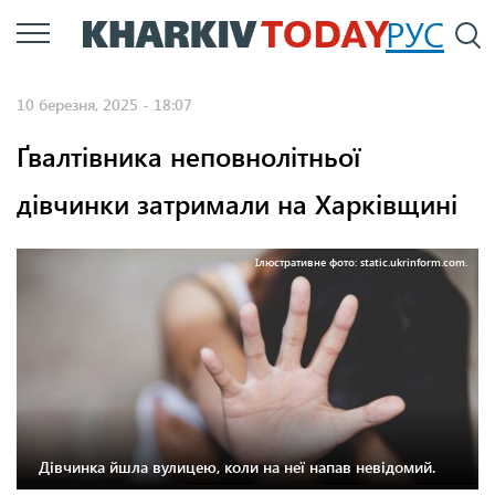
Перейти
РУС
П
до
основного
10 березня, 2025 - 18:07
вмісту
Ґвалтівника неповнолітньої
дівчинки затримали на Харківщині
Ілюстративне фото: static.ukrinform.com.
Дівчинка йшла вулицею, коли на неї напав невідомий.