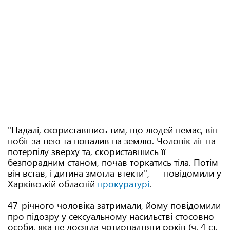
"Надалі, скориставшись тим, що людей немає, він
побіг за нею та повалив на землю. Чоловік ліг на
потерпілу зверху та, скориставшись її
безпорадним станом, почав торкатись тіла. Потім
він встав, і дитина змогла втекти", — повідомили у
Харківській обласній
прокуратурі
.
47-річного чоловіка затримали, йому повідомили
про підозру у сексуальному насильстві стосовно
особи, яка не досягла чотирнадцяти років (ч. 4 ст.