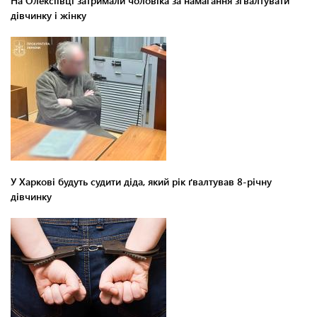
На Олексіївці затримали чоловіка за намагання зґвалтувати
дівчинку і жінку
У Харкові будуть судити діда, який рік ґвалтував 8-річну
дівчинку