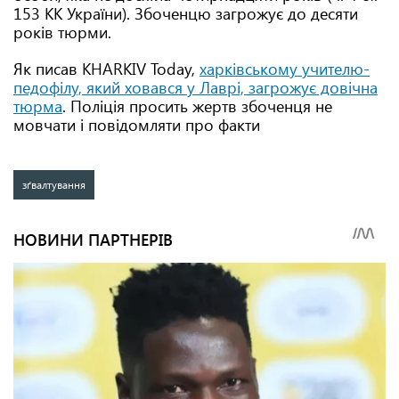
153 КК України). Збоченцю загрожує до десяти
років тюрми.
Як писав KHARKIV Today,
харківському учителю-
педофілу, який ховався у Лаврі, загрожує довічна
тюрма
. Поліція просить жертв збоченця не
мовчати і повідомляти про факти
зґвалтування