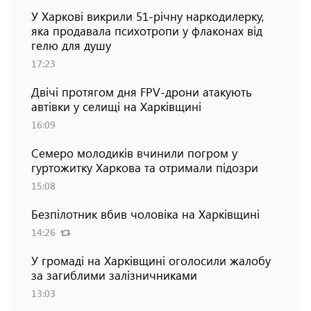
У Харкові викрили 51-річну наркодилерку,
яка продавала психотропи у флаконах від
гелю для душу
17:23
Двічі протягом дня FPV-дрони атакують
автівки у селищі на Харківщині
16:09
Семеро молодиків вчинили погром у
гуртожитку Харкова та отримали підозри
15:08
Безпілотник вбив чоловіка на Харківщині
14:26
У громаді на Харківщині оголосили жалобу
за загиблими залізничниками
13:03