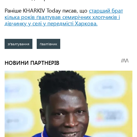
Раніше KHARKIV Today писав, що
старший брат
кілька років ґвалтував семирічних хлопчиків і
дівчинку у селі у передмісті Харкова.
зґвалтування
ґвалтівник