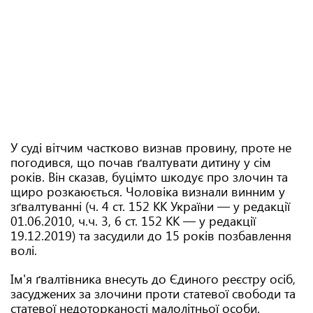
У суді вітчим частково визнав провину, проте не
погодився, що почав ґвалтувати дитину у сім
років. Він сказав, буцімто шкодує про злочин та
щиро розкаюється. Чоловіка визнали винним у
зґвалтуванні (ч. 4 ст. 152 КК України — у редакції
01.06.2010, ч.ч. 3, 6 ст. 152 КК — у редакції
19.12.2019) та засудили до 15 років позбавлення
волі.
Ім'я ґвалтівника внесуть до Єдиного реєстру осіб,
засуджених за злочини проти статевої свободи та
статевої недоторканості малолітньої особи.