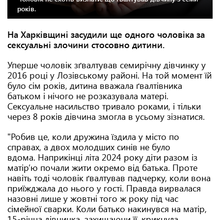
років.
На Харківщині засудили ще одного чоловіка за
сексуальні злочини стосовно дитини.
Уперше чоловік зґвалтував семирічну дівчинку у
2016 році у Лозівському районі. На той момент їй
було сім років, дитина вважала ґвалтівника
батьком і нічого не розказувала матері.
Сексуальне насильство тривало роками, і тільки
через 8 років дівчина змогла в усьому зізнатися.
"Робив це, коли дружина їздила у місто по
справах, а двох молодших синів не було
вдома. Наприкінці літа 2024 року діти разом із
матір’ю почали жити окремо від батька. Проте
навіть тоді чоловік ґвалтував падчерку, коли вона
приїжджала до нього у гості. Правда вирвалася
назовні лише у жовтні того ж року під час
сімейної сварки. Коли батько накинувся на матір,
15-річна дівчинка, захищаючи її, крикнула