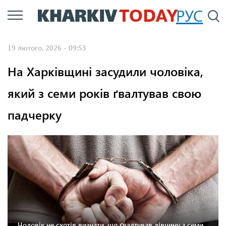
Перейти
РУС
П
до
основного
19 лютого, 2026 - 09:53
вмісту
На Харківщині засудили чоловіка,
який з семи років ґвалтував свою
падчерку
Чоловік не схотів визнати, що ґвалтував дівчину з семи