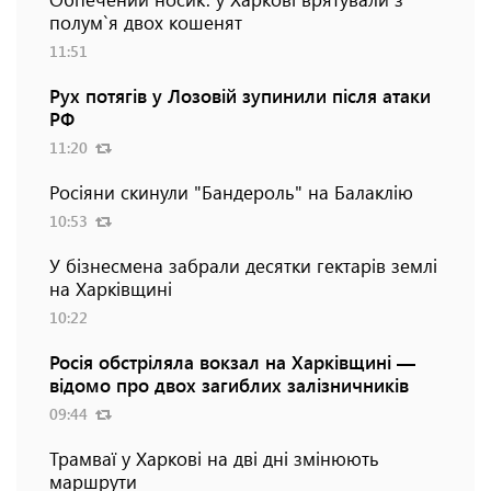
полум`я двох кошенят
11:51
Рух потягів у Лозовій зупинили після атаки
РФ
11:20
Росіяни скинули "Бандероль" на Балаклію
10:53
У бізнесмена забрали десятки гектарів землі
на Харківщині
10:22
Росія обстріляла вокзал на Харківщині —
відомо про двох загиблих залізничників
09:44
Трамваї у Харкові на дві дні змінюють
маршрути