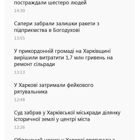
постраждали шестеро людей
14:30
Сапери забрали залишки ракети з
підприємства в Богодухові
13:55
У прикордонній громаді на Харківщині
вирішили витратити 1,7 млн гривень на
ремонт сільради
13:13
У Харкові затримали фейкового
рятувальника
12:48
Суд забрав у Харківської міськради ділянку
історичної землі у центрі міста
12:26
Обпечений носик: у Харкові врятували з