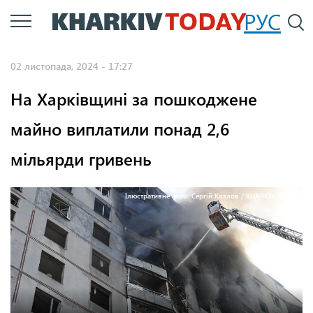
Перейти
РУС
П
до
основного
02 листопада, 2024 - 17:27
вмісту
На Харківщині за пошкоджене
майно виплатили понад 2,6
мільярди гривень
Ілюстративне фото: Сергій Козлов / KHARKIV Today