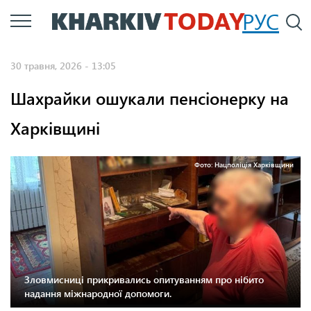
Перейти
РУС
П
до
основного
30 травня, 2026 - 13:05
вмісту
Шахрайки ошукали пенсіонерку на
Харківщині
Фото: Нацполіція Харківщини
Зловмисниці прикривались опитуванням про нібито
надання міжнародної допомоги.