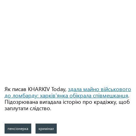
Як писав KHARKIV Today,
здала майно військового
до ломбарду: харків'янка обікрала співмешканця
.
Підозрювана вигадала історію про крадіжку, щоб
заплутати слідство.
пенсіонерка
кримінал