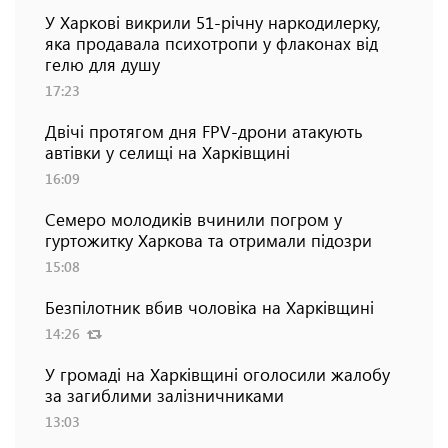
У Харкові викрили 51-річну наркодилерку,
яка продавала психотропи у флаконах від
гелю для душу
17:23
Двічі протягом дня FPV-дрони атакують
автівки у селищі на Харківщині
16:09
Семеро молодиків вчинили погром у
гуртожитку Харкова та отримали підозри
15:08
Безпілотник вбив чоловіка на Харківщині
14:26
У громаді на Харківщині оголосили жалобу
за загиблими залізничниками
13:03