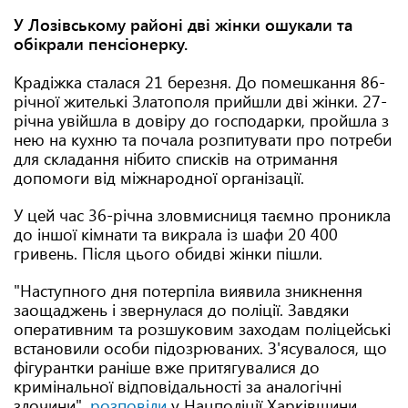
У Лозівському районі дві жінки ошукали та
обікрали пенсіонерку.
Крадіжка сталася 21 березня. До помешкання 86-
річної жителькі Златополя прийшли дві жінки. 27-
річна увійшла в довіру до господарки, пройшла з
нею на кухню та почала розпитувати про потреби
для складання нібито списків на отримання
допомоги від міжнародної організації.
У цей час 36-річна зловмисниця таємно проникла
до іншої кімнати та викрала із шафи 20 400
гривень. Після цього обидві жінки пішли.
"Наступного дня потерпіла виявила зникнення
заощаджень і звернулася до поліції. Завдяки
оперативним та розшуковим заходам поліцейські
встановили особи підозрюваних. З'ясувалося, що
фігурантки раніше вже притягувалися до
кримінальної відповідальності за аналогічні
злочини",
розповіли
у Нацполіції Харківщини.