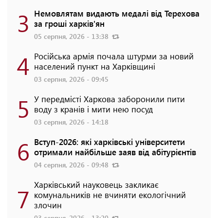
3
Немовлятам видають медалі від Терехова
за гроші харків'ян
05 серпня, 2026 - 13:38
4
Російська армія почала штурми за новий
населений пункт на Харківщині
03 серпня, 2026 - 09:45
5
У передмісті Харкова заборонили пити
воду з кранів і мити нею посуд
03 серпня, 2026 - 14:18
6
Вступ-2026: які харківські університети
отримали найбільше заяв від абітурієнтів
04 серпня, 2026 - 09:48
Харківський науковець закликає
7
комунальників не вчиняти екологічний
злочин
03 серпня, 2026 - 13:20