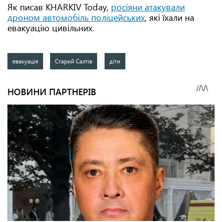
Як писав KHARKIV Today,
росіяни атакували
дроном автомобіль поліцейських
, які їхали на
евакуацію цивільних.
евакуація
Старий Салтів
діти