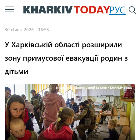
Перейти
РУС
П
до
основного
30 січня, 2026 - 16:53
вмісту
У Харківській області розширили
зону примусової евакуації родин з
дітьми
Ілюстративне фото: Сергій Козлов / KHARKIV Today