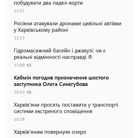
побудувати два падел-корти
11:57
Росіяни атакували дронами цивільні автівки
у Харківському районі
11:13
Гідромасажний басейн і джакузі: чи є
реальні відмінності насправді ℗
11:00
Кабмін погодив призначення шостого
заступника Олега Синєгубова
10:53
Харків'яни просять поставити у транспорті
системи екстреного сповіщення
10:28
Харків'янам повернули озеро