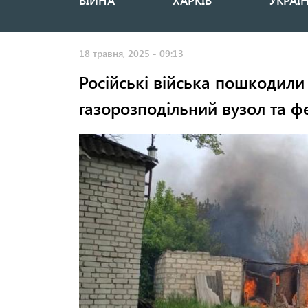
ВІЙНА
ХАРКІВ
УКРАЇ
Основная
навигация
18 травня, 2025 - 09:13
Російські війська пошкодили
газорозподільний вузол та 