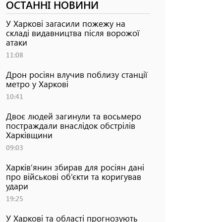
ОСТАННІ НОВИНИ
У Харкові загасили пожежу на
складі видавництва після ворожої
атаки
11:08
Дрон росіян влучив поблизу станції
метро у Харкові
10:41
Двоє людей загинули та восьмеро
постраждали внаслідок обстрілів
Харківщини
09:03
Харків’янин збирав для росіян дані
про військові об’єкти та коригував
удари
19:25
У Харкові та області прогнозують