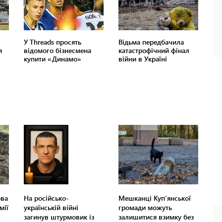
ова
На російсько-
Мешканці Куп’янської
мії
українській війні
громади можуть
загинув штурмовик із
залишитися взимку без