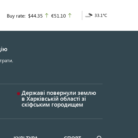
Buy rate:
$44.35
€51.10
33.1°C
up
up
цію
трати.
Державі повернули землю
в Харківській області зі
скіфським городищем