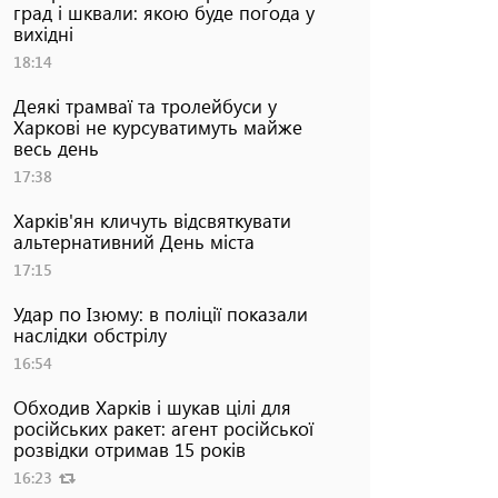
град і шквали: якою буде погода у
вихідні
18:14
Деякі трамваї та тролейбуси у
Харкові не курсуватимуть майже
весь день
17:38
Харків'ян кличуть відсвяткувати
альтернативний День міста
17:15
Удар по Ізюму: в поліції показали
наслідки обстрілу
16:54
Обходив Харків і шукав цілі для
російських ракет: агент російської
розвідки отримав 15 років
16:23