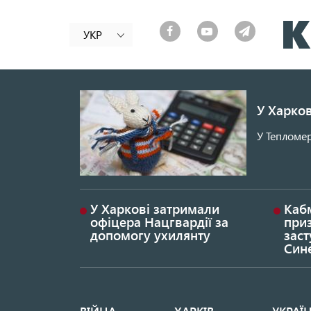
УКР
У Харков
У Тепломер
У Харкові затримали
Каб
офіцера Нацгвардії за
при
допомогу ухилянту
заст
Син