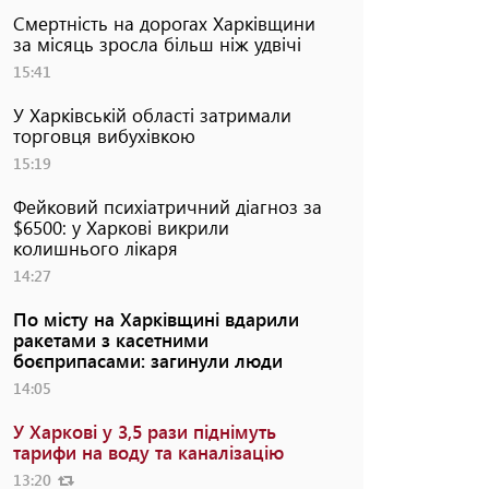
Смертність на дорогах Харківщини
за місяць зросла більш ніж удвічі
15:41
У Харківській області затримали
торговця вибухівкою
15:19
Фейковий психіатричний діагноз за
$6500: у Харкові викрили
колишнього лікаря
14:27
По місту на Харківщині вдарили
ракетами з касетними
боєприпасами: загинули люди
14:05
У Харкові у 3,5 рази піднімуть
тарифи на воду та каналізацію
13:20