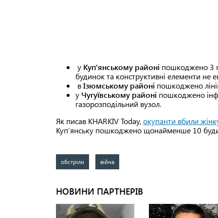
у
Куп'янському районі
пошкоджено 3 п
будинок та конструктивні елементи не ек
в
Ізюмському районі
пошкоджено ліні
у
Чугуївському районі
пошкоджено інфр
газорозподільний вузол.
Як писав KHARKIV Today,
окупанти вбили жінк
Купʼянську пошкоджено щонайменше 10 буди
обстріли
війна