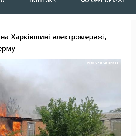
НА
ПОЛІТИКА
ФОТОРЕПОРТАЖІ
 на Харківщині електромережі,
ферму
Фото: Олег Синєгубов