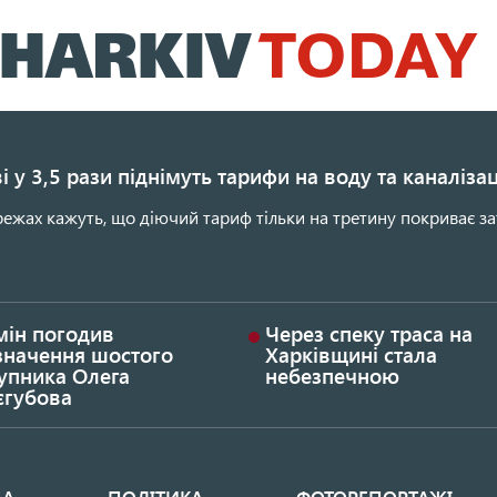
Перейти
до
основного
вмісту
і у 3,5 рази піднімуть тарифи на воду та каналіза
ежах кажуть, що діючий тариф тільки на третину покриває за
мін погодив
Через спеку траса на
значення шостого
Харківщині стала
упника Олега
небезпечною
єгубова