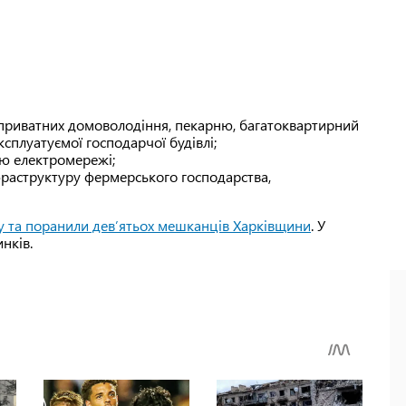
риватних домоволодіння, пекарню, багатоквартирний
сплуатуємої господарчої будівлі;
ю електромережі;
аструктуру фермерського господарства,
у та поранили девʼятьох мешканців Харківщини
. У
нків.