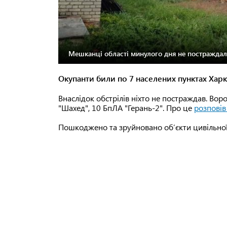
Мешканці області минулого дня не постраждал
Окупанти били по 7 населених пунктах Харкі
Внаслідок обстрілів ніхто не постраждав. Вор
"Шахед", 10 БпЛА "Герань-2". Про це
розпові
Пошкоджено та зруйновано обʼєкти цивільної